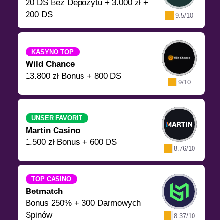
20 DS Bez Depozytu + 3.000 zł +
200 DS
9.5/10
KASYNO TOP
Wild Chance
13.800 zł Bonus + 800 DS
9/10
UNSER FAVORIT
Martin Casino
1.500 zł Bonus + 600 DS
8.76/10
TOP CASINO
Betmatch
Bonus 250% + 300 Darmowych
Spinów
8.37/10