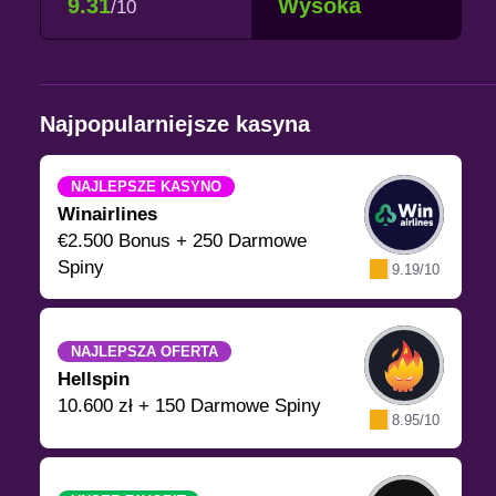
9.31
Wysoka
/10
Najpopularniejsze kasyna
NAJLEPSZE KASYNO
Winairlines
€2.500 Bonus + 250 Darmowe
Spiny
9.19/10
NAJLEPSZA OFERTA
Hellspin
10.600 zł + 150 Darmowe Spiny
8.95/10