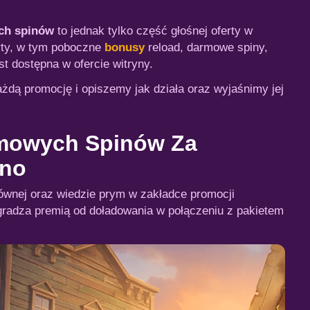
ch spinów
to jednak tylko część głośnej oferty w
rty, w tym poboczne
bonusy
reload, darmowe spiny,
st dostępna w ofercie witryny.
żdą promocję i opiszemy jak działa oraz wyjaśnimy jej
armowych Spinów Za
yno
głównej oraz wiedzie prym w zakładce promocji
agradza premią od doładowania w połączeniu z pakietem