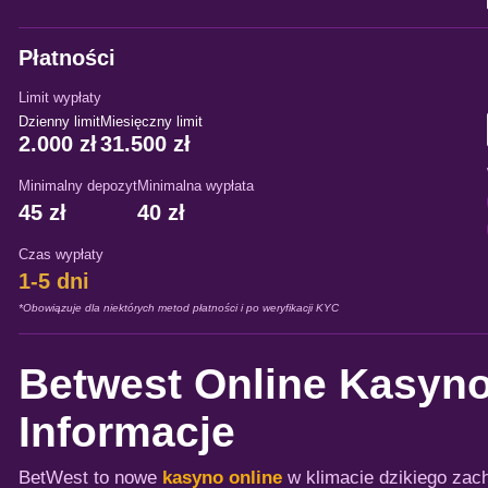
Płatności
Limit wypłaty
Dzienny limit
Miesięczny limit
2.000 zł
31.500 zł
Minimalny depozyt
Minimalna wypłata
45 zł
40 zł
Czas wypłaty
1-5 dni
*Obowiązuje dla niektórych metod płatności i po weryfikacji KYC
Betwest Online Kasyno
Informacje
BetWest to nowe
kasyno online
w klimacie dzikiego zach