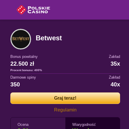
Betwest
Bonus powitalny
Zakład
22.500 zł
35x
Procent bonusu: 400%
Darmowe spiny
Zakład
350
40x
Graj teraz!
Regulamin
Ocena
Wiarygodność