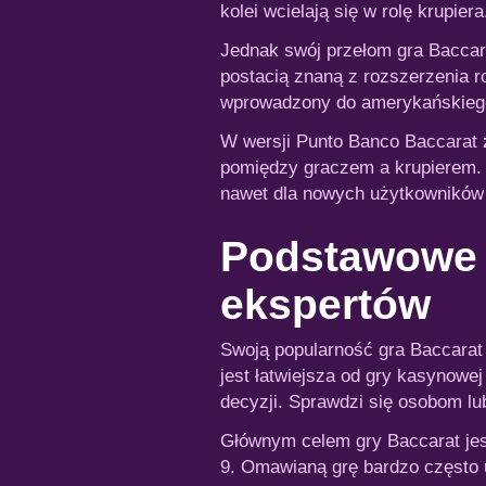
kolei wcielają się w rolę krupiera
Jednak swój przełom gra Baccar
postacią znaną z rozszerzenia 
wprowadzony do amerykańskiego
W wersji Punto Banco Baccarat
pomiędzy graczem a krupierem. J
nawet dla nowych użytkowników
Podstawowe i
ekspertów
Swoją popularność gra Baccarat
jest łatwiejsza od gry kasynowe
decyzji. Sprawdzi się osobom lu
Głównym celem gry Baccarat jest 
9. Omawianą grę bardzo często 