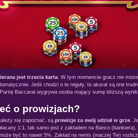
ierana jest trzecia karta
. W tym momencie gracz nie może 
omatycznie. Jeśli chodzi o te reguły, to akurat są one trud
Partię Baccarat wygrywa osoba mający sumę bliższą wynik
eć o prowizjach?
należy się zapoznać, są
prowizje za swój udział w grze
. J
ypłacany 1:1, tak samo jest z zakładem na Banco (bankiera),
oże być to nawet 5%. Zakład na remis (inaczej Tie) rozlicz