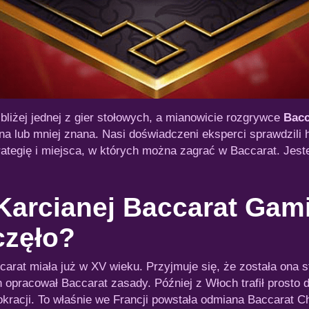
liżej jednej z gier stołowych, a mianowicie rozgrywce
Bacc
rna lub mniej znana. Nasi doświadczeni eksperci sprawdzili 
ategię i miejsca, w których można zagrać w Baccarat. Jes
 Karcianej Baccarat Gam
częło?
carat miała już w XV wieku. Przyjmuje się, że została ona
n opracował Baccarat zasady. Później z Włoch trafił prosto d
kracji. To właśnie we Francji powstała odmiana Baccarat Ch