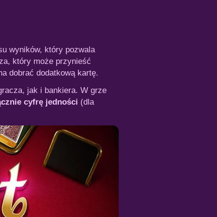
isu wyników, który pozwala
cza, który może przynieść
żna dobrać dodatkową kartę.
racza, jak i bankiera. W grze
cznie cyfrę jedności
(dla