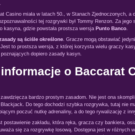
.
at Casino miała w latach 50., w Stanach Zjednoczonych, a 
rozpoznawalności tej rozgrywki był Tommy Renzon. Za jego 
 kasyna, gdzie powstała prostsza wersja
Punto Banco
.
zasady są ściśle określone
. Gracze mogą obstawiać jedyni
est to prostsza wersja, z której korzysta wielu graczy kas
 poznających dopiero zasady kasyn.
nformacje o Baccarat C
 zawdzięcza bardzo prostym zasadom. Nie jest ona skompl
j Blackjack. Do tego dochodzi szybka rozgrywka, tutaj nie 
biącym poczuć nutkę adrenaliny, a do tego rywalizację z in
postawienie zakładu, która ręka, gracza czy bankiera, osią
uważa się za rozgrywkę losową. Dostępna jest w różnych we