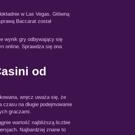
dokładnie w Las Vegas. Główną
sprawą Baccarat został
e wynik gry odbywający się
yn online. Sprawdza się ona
asini od
ikowana, wręcz uważa się, że
ma czasu na długie podejmowanie
nych graczami.
gnie wartość najbliższą liczbie
rsjach. Najbardziej znane to