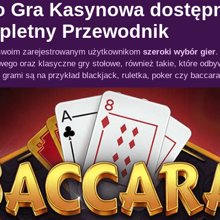
o Gra Kasynowa dostępn
pletny Przewodnik
ą swoim zarejestrowanym użytkownikom
szeroki wybór gier
.
towego oraz klasyczne gry stołowe, również takie, które odb
grami są na przykład blackjack, ruletka, poker czy baccara