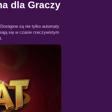
a dla Graczy
 Dostępne są nie tylko automaty
ywają się w czasie rzeczywistym
t.