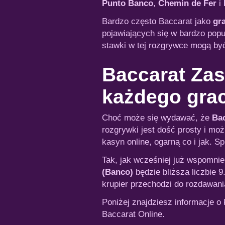
Punto Banco
,
Chemin de Fer
i
Bardzo często Baccarat jako
gr
pojawiających się w bardzo popu
stawki w tej rozgrywce mogą by
Baccarat Zas
każdego gra
Choć może się wydawać, że
Bac
rozgrywki jest dość prosty i mo
kasyn online, ogarną co i jak. 
Tak, jak wcześniej już wspomnie
(Banco)
będzie bliższa liczbie 
krupier przechodzi do rozdawania
Poniżej znajdziesz informacje o
Baccarat Online.