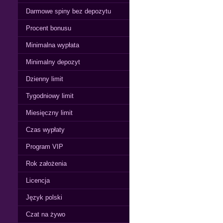
Darmowe spiny bez depozytu
Procent bonusu
Minimalna wypłata
Minimalny depozyt
Dzienny limit
Tygodniowy limit
Miesięczny limit
Czas wypłaty
Program VIP
Rok założenia
Licencja
Język polski
Czat na żywo