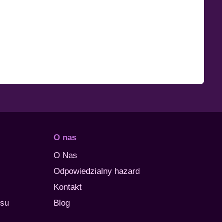
O nas
O Nas
Odpowiedzialny hazard
Kontakt
isu
Blog