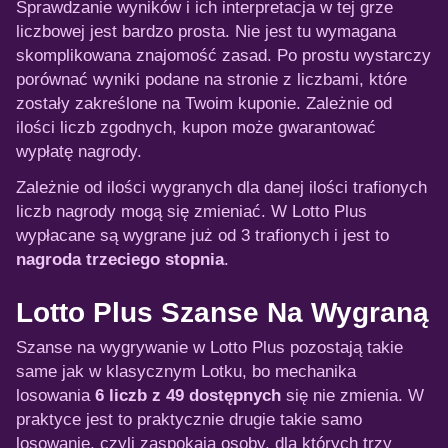
Sprawdzanie wyników i ich interpretacja w tej grze
liczbowej jest bardzo prosta. Nie jest tu wymagana
skomplikowana znajomość zasad. Po prostu wystarczy
porównać wyniki podane na stronie z liczbami, które
zostały zakreślone na Twoim kuponie. Zależnie od
ilości liczb zgodnych, kupon może gwarantować
wypłatę nagrody.
Zależnie od ilości wygranych dla danej ilości trafionych
liczb nagrody mogą się zmieniać. W Lotto Plus
wypłacane są wygrane już od 3 trafionych i jest to
nagroda trzeciego stopnia
.
Lotto Plus Szanse Na Wygraną
Szanse na wygrywanie w Lotto Plus pozostają takie
same jak w klasycznym Lotku, bo mechanika
losowania
6 liczb z 49 dostępnych
się nie zmienia. W
praktyce jest to praktycznie drugie takie samo
losowanie, czyli zaspokaja osoby, dla których trzy