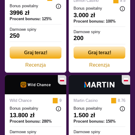
Lemon Casino
9.5
Bonus powitalny
Bonus powitalny
3996 zł
3.000 zł
Procent bonusu: 125%
Procent bonusu: 100%
Darmowe spiny
Darmowe spiny
250
200
Graj teraz!
Graj teraz!
Recenzja
Recenzja
Wild Chance
9
Martin Casino
8.76
Bonus powitalny
Bonus powitalny
13.800 zł
1.500 zł
Procent bonusu: 280%
Procent bonusu: 150%
Darmowe spiny
Darmowe spiny