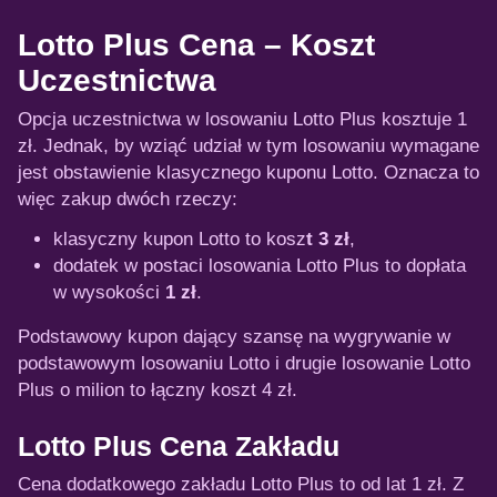
Lotto Plus Cena – Koszt
Uczestnictwa
Opcja uczestnictwa w losowaniu Lotto Plus kosztuje 1
zł. Jednak, by wziąć udział w tym losowaniu wymagane
jest obstawienie klasycznego kuponu Lotto. Oznacza to
więc zakup dwóch rzeczy:
klasyczny kupon Lotto to kosz
t 3 zł
,
dodatek w postaci losowania Lotto Plus to dopłata
w wysokości
1 zł
.
Podstawowy kupon dający szansę na wygrywanie w
podstawowym losowaniu Lotto i drugie losowanie Lotto
Plus o milion to łączny koszt 4 zł.
Lotto Plus Cena Zakładu
Cena dodatkowego zakładu Lotto Plus to od lat 1 zł. Z