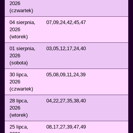
2026
(czwartek)
04 sierpnia,
07,09,24,42,45,47
2026
(wtorek)
01 sierpnia,
03,05,12,17,24,40
2026
(sobota)
30 lipca,
05,08,09,11,24,39
2026
(czwartek)
28 lipca,
04,22,27,35,38,40
2026
(wtorek)
25 lipca,
08,17,27,39,47,49