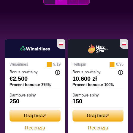
Winairlines
9.19
Hellspin
8.95
Bonus powitalny
Bonus powitalny
€2.500
10.600 zł
Procent bonusu: 375%
Procent bonusu: 100%
Darmowe spiny
Darmowe spiny
250
150
Graj teraz!
Graj teraz!
Recenzja
Recenzja