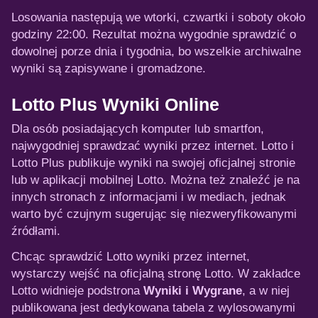
Losowania następują we wtorki, czwartki i soboty około
godziny 22:00. Rezultat można wygodnie sprawdzić o
dowolnej porze dnia i tygodnia, bo wszelkie archiwalne
wyniki są zapisywane i gromadzone.
Lotto Plus Wyniki Online
Dla osób posiadających komputer lub smartfon,
najwygodniej sprawdzać wyniki przez internet. Lotto i
Lotto Plus publikuje wyniki na swojej oficjalnej stronie
lub w aplikacji mobilnej Lotto. Można też znaleźć je na
innych stronach z informacjami i w mediach, jednak
warto być czujnym sugerując się niezweryfikowanymi
źródłami.
Chcąc sprawdzić Lotto wyniki przez internet,
wystarczy wejść na oficjalną stronę Lotto. W zakładce
Lotto widnieje podstrona
Wyniki i Wygrane
, a w niej
publikowana jest dedykowana tabela z wylosowanymi