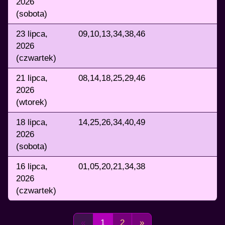
2026
(sobota)
23 lipca,
09,10,13,34,38,46
2026
(czwartek)
21 lipca,
08,14,18,25,29,46
2026
(wtorek)
18 lipca,
14,25,26,34,40,49
2026
(sobota)
16 lipca,
01,05,20,21,34,38
2026
(czwartek)
«
1
2
»