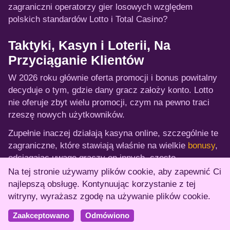
zagraniczni operatorzy gier losowych względem
polskich standardów Lotto i Total Casino?
Taktyki, Kasyn i Loterii, Na
Przyciąganie Klientów
W 2026 roku głównie oferta promocji i bonus powitalny
decyduje o tym, gdzie dany gracz założy konto. Lotto
nie oferuje zbyt wielu promocji, czym na pewno traci
rzeszę nowych użytkowników.
Zupełnie inaczej działają kasyna online, szczególnie te
zagraniczne, które stawiają właśnie na wielkie
bonusy
,
odciągając uwagę graczy on innych, często
ważniejszych kwestii, którymi należałoby kierować się
Na tej stronie używamy plików cookie, aby zapewnić Ci
przy wyborze strony do rozrywki.
najlepszą obsługę. Kontynuując korzystanie z tej
witryny, wyrażasz zgodę na używanie plików cookie.
Jak to wygląda na rynku zagranicznym?
Zaakceptowano
Odmówiono
Nazwa
Oferta bonusowa kasyna