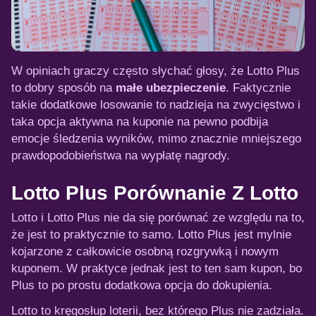
W opiniach graczy często słychać głosy, że Lotto Plus
to dobry sposób na
małe ubezpieczenie
. Faktycznie
takie dodatkowe losowanie to nadzieja na zwycięstwo i
taka opcja aktywna na kuponie na pewno podbija
emocje śledzenia wyników, mimo znacznie mniejszego
prawdopodobieństwa na wypłatę nagrody.
Lotto Plus Porównanie Z Lotto
Lotto i Lotto Plus nie da się porównać ze względu na to,
że jest to praktycznie to samo. Lotto Plus jest mylnie
kojarzone z całkowicie osobną rozgrywką i nowym
kuponem. W praktyce jednak jest to ten sam kupon, bo
Plus to po prostu dodatkowa opcja do dokupienia.
Lotto to kręgosłup loterii, bez którego Plus nie zadziała.