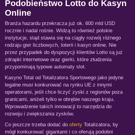
Podobieństwo Lotto do Kasyn
Online
Branża hazardu przekracza już ok. 600 mld USD
rocznie i nadal rośnie. Widzą to również polskie
instytucje, stąd stawia się na ciągły rozwój różnego
rodzaju gier liczbowych, loterii i kasyn online. Nie
przez przypadek do dyspozycji klientów Lotto są już
zdrapki internetowe oraz gierki, które złudzenia
przypominają typowe automaty slot.
Kasyno Total od Totalizatora Sportowego jako jedyne
legalne musi konkurować na rynku UE z innymi
operatorami, jeśli chce liczyć zyski z regionów poza
granicami, aniżeli tylko w obrębie naszego kraju.
Wprowadzenie takich innowacji to narzędzia do
rozwoju i zwiększania zysków.
Co jeszcze trzeba dodać do
oferty
Totalizatora, by
mógł konkurować gigantami i co oferują podobni