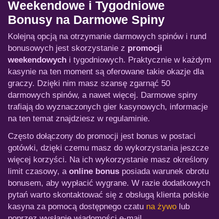
Weekendowe i Tygodniowe
Bonusy na Darmowe Spiny
Kolejną opcją na otrzymanie darmowych spinów i rund
bonusowych jest skorzystanie z
promocji
weekendowych
i tygodniowych. Praktycznie w każdym
kasynie na ten moment są oferowane takie okazje dla
graczy. Dzięki nim masz szansę zgarnąć 50
darmowych spinów, a nawet więcej. Darmowe spiny
trafiają do wyznaczonych gier kasynowych, informacje
na ten temat znajdziesz w regulaminie.
Często dołączony do promocji jest bonus w postaci
gotówki, dzięki czemu masz do wykorzystania jeszcze
więcej korzyści. Na ich wykorzystanie masz określony
limit czasowy, a
online bonus
posiada warunek obrotu
bonusem, aby wypłacić wygrane. W razie dodatkowych
pytań warto skontaktować się z obsługą klienta polskie
kasyna za pomocą dostępnego czatu
na żywo
lub
poprzez wysłanie wiadomości e-mail.