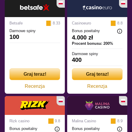
Betsafe
8.33
Casinoeuro
8.8
Darmowe spiny
Bonus powitalny
100
4.000 zł
Procent bonusu: 200%
Darmowe spiny
400
Graj teraz!
Graj teraz!
Recenzja
Recenzja
Rizk casino
9.8
Malina Casino
8.9
Bonus powitalny
Bonus powitalny