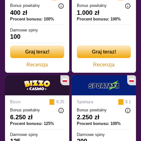
Bonus powitalny
Bonus powitalny
400 zł
1.000 zł
Procent bonusu: 100%
Procent bonusu: 100%
Darmowe spiny
100
Graj teraz!
Graj teraz!
Recenzja
Recenzja
Bizzo
8.25
Sportaza
9.1
Bonus powitalny
Bonus powitalny
6.250 zł
2.250 zł
Procent bonusu: 125%
Procent bonusu: 100%
Darmowe spiny
Darmowe spiny