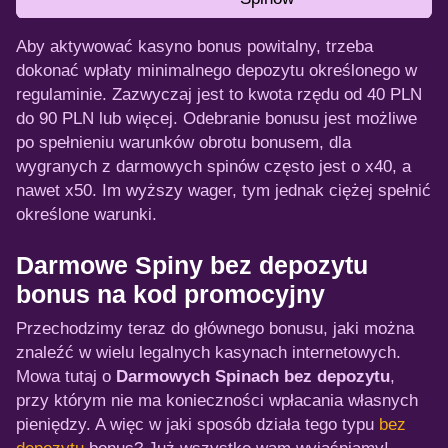
Aby aktywować kasyno bonus powitalny, trzeba
dokonać wpłaty minimalnego depozytu określonego w
regulaminie. Zazwyczaj jest to kwota rzędu od 40 PLN
do 90 PLN lub więcej. Odebranie bonusu jest możliwe
po spełnieniu warunków obrotu bonusem, dla
wygranych z darmowych spinów często jest o x40, a
nawet x50. Im wyższy wager, tym jednak ciężej spełnić
określone warunki.
Darmowe Spiny bez depozytu
bonus na kod promocyjny
Przechodzimy teraz do głównego bonusu, jaki można
znaleźć w wielu legalnych kasynach internetowych.
Mowa tutaj o
Darmowych Spinach bez depozytu
,
przy którym nie ma konieczności wpłacania własnych
pieniędzy. A więc w jaki sposób działa tego typu
bez