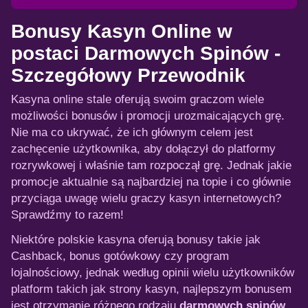
Bonusy Kasyn Online w
postaci Darmowych Spinów -
Szczegółowy Przewodnik
Kasyna online stale oferują swoim graczom wiele
możliwości bonusów i promocji urozmaicających grę.
Nie ma co ukrywać, że ich głównym celem jest
zachęcenie użytkownika, aby dołączył do platformy
rozrywkowej i właśnie tam rozpoczął grę. Jednak jakie
promocje aktualnie są najbardziej na topie i co głównie
przyciąga uwagę wielu graczy kasyn internetowych?
Sprawdźmy to razem!
Niektóre polskie kasyna oferują bonusy takie jak
Cashback, bonus gotówkowy czy program
lojalnościowy, jednak według opinii wielu użytkowników
platform takich jak strony kasyn, najlepszym bonusem
jest otrzymanie różnego rodzaju
darmowych spinów
.