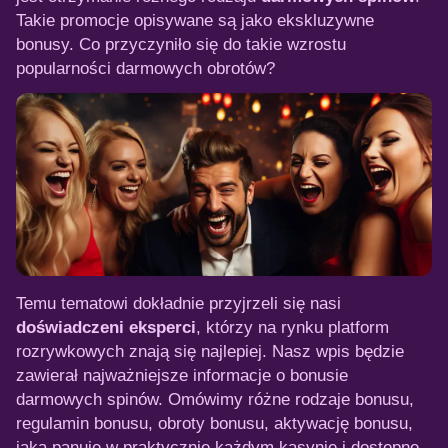
Takie promocje opisywane są jako ekskluzywne
bonusy. Co przyczyniło się do takie wzrostu
popularności darmowych obrotów?
Temu tematowi dokładnie przyjrzeli się nasi
doświadczeni eksperci
, którzy na rynku platform
rozrywkowych znają się najlepiej. Nasz wpis będzie
zawierał najważniejsze informacje o bonusie
darmowych spinów. Omówimy różne rodzaje bonusu,
regulamin bonusu, obroty bonusu, aktywację bonusu,
jaka panuje w praktycznie każdym kasynie i dostępne