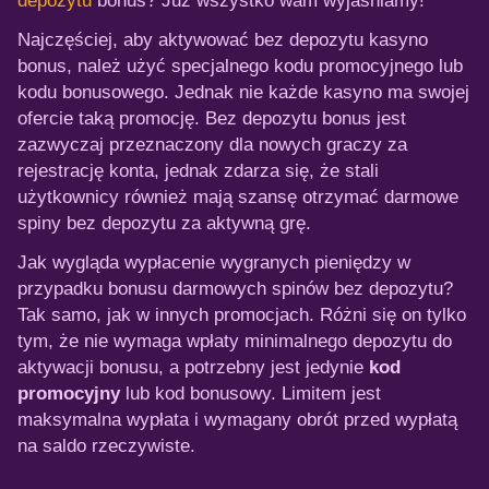
depozytu
bonus? Już wszystko wam wyjaśniamy!
Najczęściej, aby aktywować bez depozytu kasyno
bonus, należ użyć specjalnego kodu promocyjnego lub
kodu bonusowego. Jednak nie każde kasyno ma swojej
ofercie taką promocję. Bez depozytu bonus jest
zazwyczaj przeznaczony dla nowych graczy za
rejestrację konta, jednak zdarza się, że stali
użytkownicy również mają szansę otrzymać darmowe
spiny bez depozytu za aktywną grę.
Jak wygląda wypłacenie wygranych pieniędzy w
przypadku bonusu darmowych spinów bez depozytu?
Tak samo, jak w innych promocjach. Różni się on tylko
tym, że nie wymaga wpłaty minimalnego depozytu do
aktywacji bonusu, a potrzebny jest jedynie
kod
promocyjny
lub kod bonusowy. Limitem jest
maksymalna wypłata i wymagany obrót przed wypłatą
na saldo rzeczywiste.