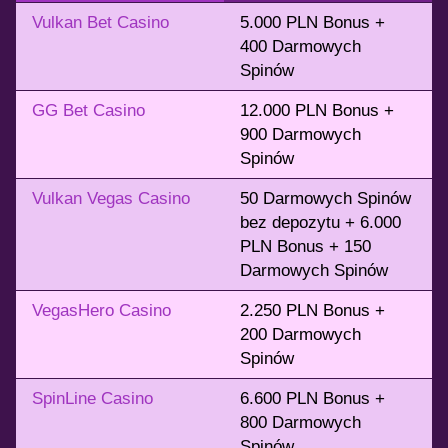
Vulkan Bet Casino
5.000 PLN Bonus +
400 Darmowych
Spinów
GG Bet Casino
12.000 PLN Bonus +
900 Darmowych
Spinów
Vulkan Vegas Casino
50 Darmowych Spinów
bez depozytu + 6.000
PLN Bonus + 150
Darmowych Spinów
VegasHero Casino
2.250 PLN Bonus +
200 Darmowych
Spinów
SpinLine Casino
6.600 PLN Bonus +
800 Darmowych
Spinów