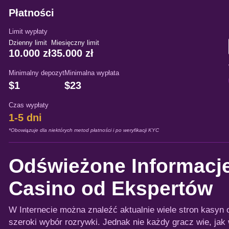
Płatności
Limit wypłaty
Dzienny limit
Miesięczny limit
10.000 zł
35.000 zł
Minimalny depozyt
Minimalna wypłata
$1
$23
Czas wypłaty
1-5 dni
*Obowiązuje dla niektórych metod płatności i po weryfikacji KYC
Odświeżone Informacj
Casino od Ekspertów
W Internecie można znaleźć aktualnie wiele stron kasyn 
szeroki wybór rozrywki. Jednak nie każdy gracz wie, ja