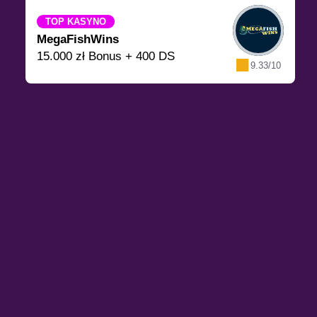
TOP KASYNO
MegaFishWins
15.000 zł Bonus + 400 DS
9.33/10