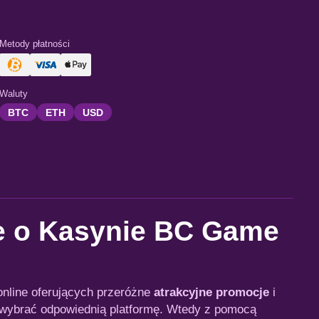
Metody płatności
Waluty
BTC
ETH
USD
e o Kasynie BC Game
online oferujących przeróżne
atrakcyjne promocje
i
k wybrać odpowiednią platformę. Wtedy z pomocą