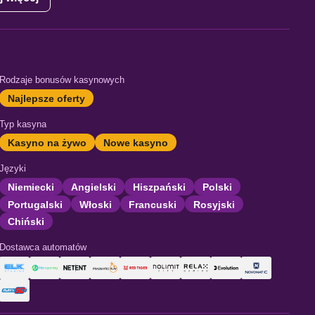
Rodzaje bonusów kasynowych
Najlepsze oferty
Typ kasyna
Kasyno na żywo
Nowe kasyno
Języki
Niemiecki
Angielski
Hiszpański
Polski
Portugalski
Włoski
Francuski
Rosyjski
Chiński
Dostawca automatów