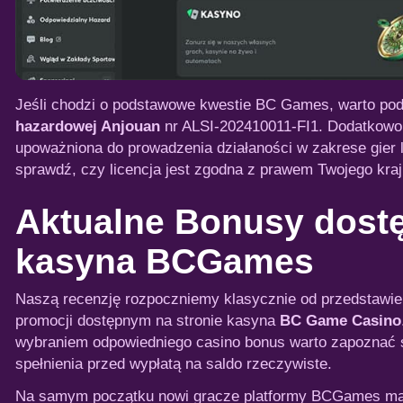
Jeśli chodzi o podstawowe kwestie BC Games, warto podk
hazardowej Anjouan
nr ALSI-202410011-FI1. Dodatkowo 
upoważniona do prowadzenia działaności w zakrese gier
sprawdź, czy licencja jest zgodna z prawem Twojego kraj
Aktualne Bonusy dostę
kasyna BCGames
Naszą recenzję rozpoczniemy klasycznie od przedstawien
promocji dostępnym na stronie kasyna
BC Game Casino
wybraniem odpowiedniego casino bonus warto zapoznać 
spełnienia przed wypłatą na saldo rzeczywiste.
Na samym początku nowi gracze platformy BCGames maj