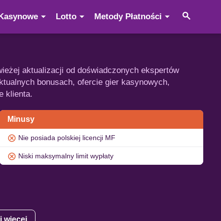
 Kasynowe
Lotto
Metody Płatności
eżej aktualizacji od doświadczonych ekspertów
aktualnych bonusach, ofercie gier kasynowych,
 klienta.
Minusy
Nie posiada polskiej licencji MF
Niski maksymalny limit wypłaty
j więcej