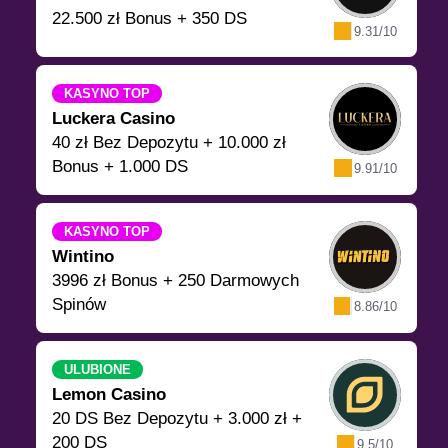
22.500 zł Bonus + 350 DS
9.31/10
KASYNO TOP
Luckera Casino
40 zł Bez Depozytu + 10.000 zł
Bonus + 1.000 DS
9.91/10
KASYNO TOP
Wintino
3996 zł Bonus + 250 Darmowych
Spinów
8.86/10
ULUBIONE
Lemon Casino
20 DS Bez Depozytu + 3.000 zł +
200 DS
9.5/10