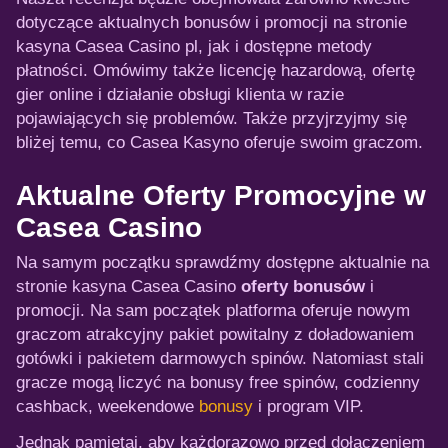
dotyczące aktualnych bonusów i promocji na stronie
kasyna Casea Casino pl, jak i dostępne metody
płatności. Omówimy także licencję hazardową, ofertę
gier online i działanie obsługi klienta w razie
pojawiających się problemów. Także przyjrzyjmy się
bliżej temu, co Casea Kasyno oferuje swoim graczom.
Aktualne Oferty Promocyjne w
Casea Casino
Na samym początku sprawdźmy dostępne aktualnie na
stronie kasyna Casea Casino
oferty bonusów
i
promocji. Na sam początek platforma oferuje nowym
graczom atrakcyjny pakiet powitalny z doładowaniem
gotówki i pakietem darmowych spinów. Natomiast stali
gracze mogą liczyć na bonusy free spinów, codzienny
cashback, weekendowe
bonusy
i program VIP.
Jednak pamiętaj, aby każdorazowo przed dołączeniem