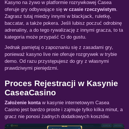
Kasyno na żywo w platformie rozrywkowej Casea
oferuje gry odbywające się
w czasie rzeczywistym
.
Zagrasz tutaj miedzy innymi w blackjack, ruletkę,
baccatar, a także pokera. Jeśli lubisz poczuć odrobinę
adrenaliny, a do tego rywalizację z innymi gracza, to ta
kategoria może przypaść Ci do gustu.
Jednak pamiętaj o zapoznaniu się z zasadami gry,
ponieważ kasyno live nie oferuje rozgrywek w trybie
demo. Od razu przystępujesz do gry z własnymi
prawdziwymi pieniędzmi.
Proces Rejestracji w Kasynie
CaseaCasino
Założenie konta
w kasynie internetowym Casea
Casino jest bardzo proste i zajmuje tylko kilka minut, a
gracz nie ponosi żadnych dodatkowych kosztów.