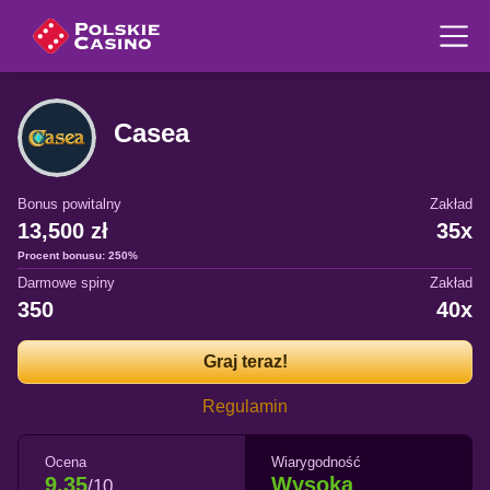
Me
Casea
Bonus powitalny
Zakład
13,500 zł
35x
Procent bonusu: 250%
Darmowe spiny
Zakład
350
40x
Graj teraz!
Regulamin
Ocena
Wiarygodność
9.35
Wysoka
/10