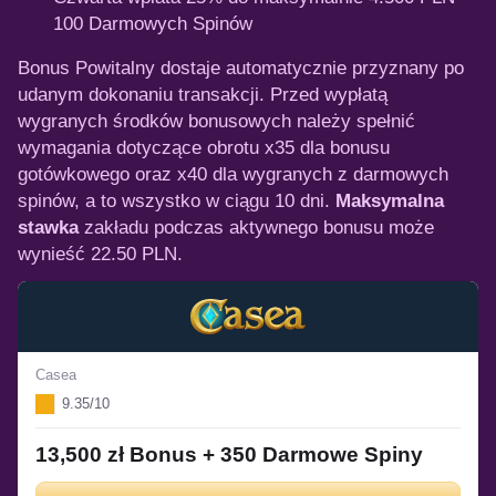
100 Darmowych Spinów
Bonus Powitalny dostaje automatycznie przyznany po
udanym dokonaniu transakcji. Przed wypłatą
wygranych środków bonusowych należy spełnić
wymagania dotyczące obrotu x35 dla bonusu
gotówkowego oraz x40 dla wygranych z darmowych
spinów, a to wszystko w ciągu 10 dni.
Maksymalna
stawka
zakładu podczas aktywnego bonusu może
wynieść 22.50 PLN.
Casea
9.35/10
13,500 zł Bonus + 350 Darmowe Spiny