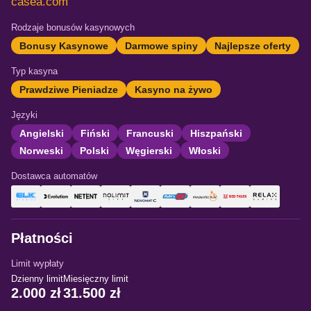
casea.com
Rodzaje bonusów kasynowych
Bonusy Kasynowe
Darmowe spiny
Najlepsze oferty
Typ kasyna
Prawdziwe Pieniadze
Kasyno na żywo
Języki
Angielski
Fiński
Francuski
Hiszpański
Norweski
Polski
Węgierski
Włoski
Dostawca automatów
Płatności
Limit wypłaty
Dzienny limit
Miesięczny limit
2.000 zł
31.500 zł