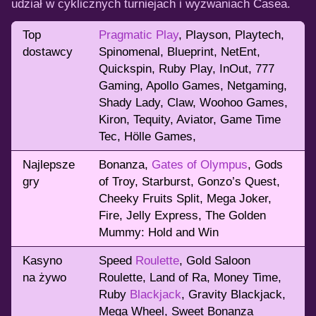
udział w cyklicznych turniejach i wyzwaniach Casea.
Top
Pragmatic Play
, Playson, Playtech,
dostawcy
Spinomenal, Blueprint, NetEnt,
Quickspin, Ruby Play, InOut, 777
Gaming, Apollo Games, Netgaming,
Shady Lady, Claw, Woohoo Games,
Kiron, Tequity, Aviator, Game Time
Tec, Hölle Games,
Najlepsze
Bonanza,
Gates of Olympus
, Gods
gry
of Troy, Starburst, Gonzo’s Quest,
Cheeky Fruits Split, Mega Joker,
Fire, Jelly Express, The Golden
Mummy: Hold and Win
Kasyno
Speed
Roulette
, Gold Saloon
na żywo
Roulette, Land of Ra, Money Time,
Ruby
Blackjack
, Gravity Blackjack,
Mega Wheel, Sweet Bonanza