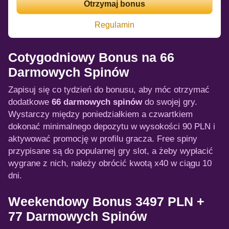
Otrzymaj bonus
Regulamin
Cotygodniowy Bonus na 66
Darmowych Spinów
Zapisuj się co tydzień do bonusu, aby móc otrzymać
dodatkowe
66 darmowych spinów
do swojej gry.
Wystarczy między poniedziałkiem a czwartkiem
dokonać minimalnego depozytu w wysokości 90 PLN i
aktywować promocję w profilu gracza. Free spiny
przypisane są do popularnej gry slot, a żeby wypłacić
wygrane z nich, należy obrócić kwotą x40 w ciągu 10
dni.
Weekendowy Bonus 3497 PLN +
77 Darmowych Spinów