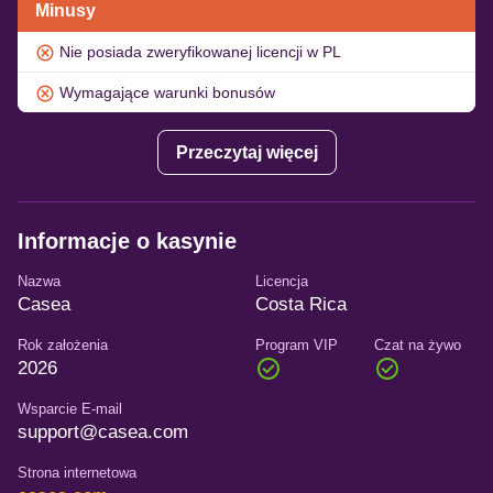
Minusy
Nie posiada zweryfikowanej licencji w PL
Wymagające warunki bonusów
Przeczytaj więcej
Informacje o kasynie
Nazwa
Licencja
Casea
Costa Rica
Rok założenia
Program VIP
Czat na żywo
2026
Wsparcie E-mail
support@casea.com
Strona internetowa