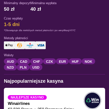
Minimalny depozyt
Minimalna wypłata
50 zł
40 zł
Czas wypłaty
1-5 dni
*Obowiązuje dla niektórych metod płatności i po weryfikacji KYC
Metody płatności
Waluty
AUD
CAD
CHF
CZK
EUR
HUF
NOK
NZD
PLN
USD
Najpopularniejsze kasyna
NAJLEPSZE KASYNO
Winairlines