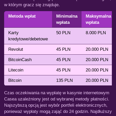
w którym gracz się znajduje.
Metoda wpłat
Minimalna
Maksymalna
wpłata
wpłata
Karty
50 PLN
8.000 PLN
kredytowe/debetowe
Revolut
45 PLN
20.000 PLN
BitcoinCash
45 PLN
20.000 PLN
Litecoin
45 PLN
20.000 PLN
Bitcoin
135 PLN
20.000 PLN
Czas oczekiwania na wypłatę w kasynie internetowym
Casea uzależniony jest od wybranej metody płatności.
Najszybszą opcją jest wybór portfeli elektronicznych,
ponieważ wypłaty mogą zająć do 24 godzin. Najdłuższy