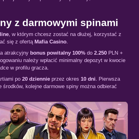
lny z darmowymi spinami
line
, w którym chcesz zostać na dłużej, korzystać z
ać się z ofertą
Mafia Casino
.
a atrakcyjny
bonus powitalny
100%
do
2.250
PLN +
logowaniu należy wpłacić minimalny depozyt w kwocie
dce w profilu gracza.
rtiami po
20 dziennie
przez okres
10 dni
. Pierwsza
ie środków, kolejne darmowe spiny można odbierać