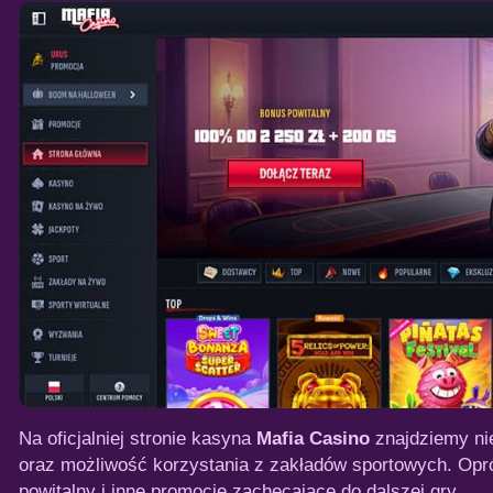
Na oficjalniej stronie kasyna
Mafia Casino
znajdziemy nie
oraz możliwość korzystania z zakładów sportowych. Opró
powitalny i inne promocje zachęcające do dalszej gry.