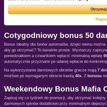
Otrzymaj
Regul
Cotygodniowy bonus 50 d
Bonus idealny dla fanów automatów, dzięki niemu można
aby go otrzymać? To banalnie proste. Wystarczy zapisyw
poniedziałkiem a czwartkiem wpłacić minimalną wpłatę
9
automatycznie przyznane po udanej wpłacie do konkretny
Na wykorzystanie darmowych obrotów gracze mają
7 dni
możliwe po wymaganym obrocie kwotą
40x
. Z
bonusu
mo
Weekendowy Bonus Mafia 
Zapisuj się co tydzień do promocji, aby otrzymać kolejn
darmowych spinów dodatkowo przy minimalnym depozyc