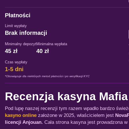
Płatności
Limit wypłaty
Brak informacji
Minimalny depozyt
Minimalna wypłata
45 zł
40 zł
Czas wypłaty
1-5 dni
*Obowiązuje dla niektórych metod płatności i po weryfikacji KYC
Recenzja kasyna Mafia
Pod lupę naszej recenzji tym razem wpadło bardzo świ
kasyno online
założone w 2025, właścicielem jest
NovaF
licencji Anjouan.
Cała strona kasyna jest prowadzona w 