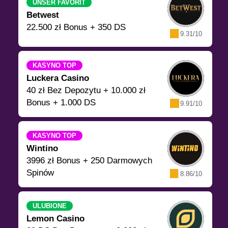
UNSER FAVORIT
Betwest
22.500 zł Bonus + 350 DS
9.31/10
KASYNO TOP
Luckera Casino
40 zł Bez Depozytu + 10.000 zł
Bonus + 1.000 DS
9.91/10
KASYNO TOP
Wintino
3996 zł Bonus + 250 Darmowych
Spinów
8.86/10
ULUBIONE
Lemon Casino