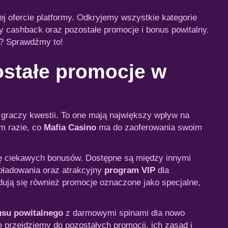
łej ofercie platformy. Odkryjemy wszystkie kategorie
y cashback oraz pozostałe promocje i bonus powitalny.
w? Sprawdźmy to!
ostałe promocje w
h graczy kwestii. To one mają największy wpływ na
im razie, co
Mafia Casino
ma do zaoferowania swoim
 ciekawych bonusów. Dostępne są między innymi
oładowania oraz atrakcyjny
program VIP
dla
dują się również promocje oznaczone jako specjalne,
.
su powitalnego
z darmowymi spinami dla nowo
 przejdziemy do pozostałych promocji, ich zasad i