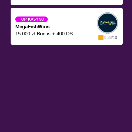
TOP KASYNO
MegaFishWins
15.000 zł Bonus + 400 DS
9.33/10