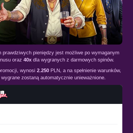
h prawdziwych pieniędzy jest możliwe po wymaganym
onusu oraz
40x
dla wygranych z darmowych spinów.
promocji, wynosi
2.250
PLN, a na spełnienie warunków,
e wygrane zostaną automatycznie unieważnione.