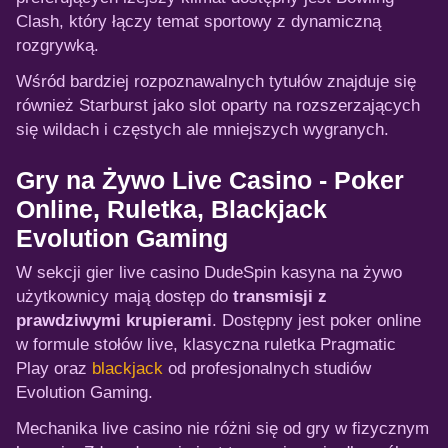
Clash, który łączy temat sportowy z dynamiczną
rozgrywką.
Wśród bardziej rozpoznawalnych tytułów znajduje się
również Starburst jako slot oparty na rozszerzających
się wildach i częstych ale mniejszych wygranych.
Gry na Żywo Live Casino - Poker
Online, Ruletka, Blackjack
Evolution Gaming
W sekcji gier live casino DudeSpin kasyna na żywo
użytkownicy mają dostęp do
transmisji z
prawdziwymi krupierami
. Dostępny jest poker online
w formule stołów live, klasyczna ruletka Pragmatic
Play oraz
blackjack
od profesjonalnych studiów
Evolution Gaming.
Mechanika live casino nie różni się od gry w fizycznym