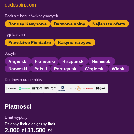
dudespin.com
Rodzaje bonusów kasynowych
Bonusy Kasynowe
Darmowe spiny
Najlepsze oferty
Typ kasyna
Prawdziwe Pieniadze
Kasyno na żywo
Języki
Angielski
Francuski
Hiszpański
Niemiecki
Norweski
Polski
Portugalski
Węgierski
Włoski
Dostawca automatów
Płatności
Limit wypłaty
Dzienny limit
Miesięczny limit
2.000 zł
31.500 zł