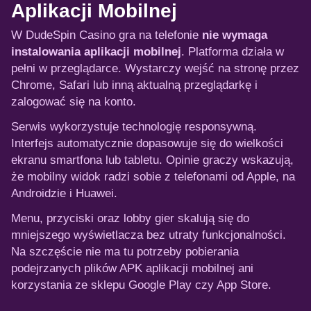
Aplikacji Mobilnej
W DudeSpin Casino gra na telefonie
nie wymaga
instalowania aplikacji mobilnej
. Platforma działa w
pełni w przeglądarce. Wystarczy wejść na stronę przez
Chrome, Safari lub inną aktualną przeglądarkę i
zalogować się na konto.
Serwis wykorzystuje technologię responsywną.
Interfejs automatycznie dopasowuje się do wielkości
ekranu smartfona lub tabletu. Opinie graczy wskazują,
że mobilny widok radzi sobie z telefonami od Apple, na
Androidzie i Huawei.
Menu, przyciski oraz lobby gier skalują się do
mniejszego wyświetlacza bez utraty funkcjonalności.
Na szczęście nie ma tu potrzeby pobierania
podejrzanych plików APK aplikacji mobilnej ani
korzystania ze sklepu Google Play czy App Store.