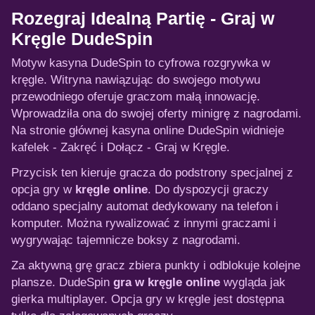
Rozegraj Idealną Partię - Graj w
Kręgle DudeSpin
Motyw kasyna DudeSpin to cyfrowa rozgrywka w
kręgle. Witryna nawiązując do swojego motywu
przewodniego oferuje graczom małą innowację.
Wprowadziła ona do swojej oferty minigrę z nagrodami.
Na stronie głównej kasyna online DudeSpin widnieje
kafelek - Zakręć i Dołącz - Graj w Kręgle.
Przycisk ten kieruje gracza do podstrony specjalnej z
opcja gry w
kręgle online
. Do dyspozycji graczy
oddano specjalny automat dedykowany na telefon i
komputer. Można rywalizować z innymi graczami i
wygrywając tajemnicze boksy z nagrodami.
Za aktywną grę gracz zbiera punkty i odblokuje kolejne
plansze. DudeSpin
gra w kręgle online
wygląda jak
gierka multiplayer. Opcja gry w kręgle jest dostępna