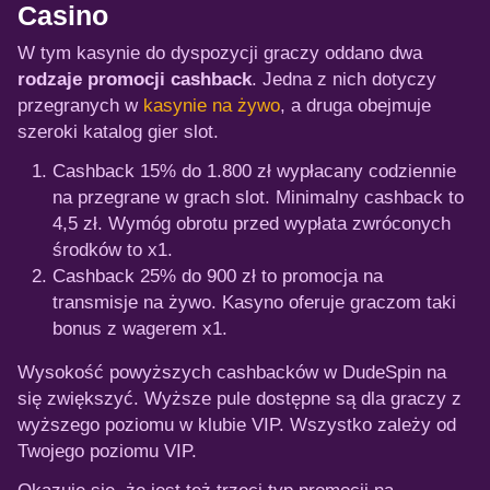
Casino
W tym kasynie do dyspozycji graczy oddano dwa
rodzaje promocji cashback
. Jedna z nich dotyczy
przegranych w
kasynie na żywo
, a druga obejmuje
szeroki katalog gier slot.
Cashback 15% do 1.800 zł wypłacany codziennie
na przegrane w grach slot. Minimalny cashback to
4,5 zł. Wymóg obrotu przed wypłata zwróconych
środków to x1.
Cashback 25% do 900 zł to promocja na
transmisje na żywo. Kasyno oferuje graczom taki
bonus z wagerem x1.
Wysokość powyższych cashbacków w DudeSpin na
się zwiększyć. Wyższe pule dostępne są dla graczy z
wyższego poziomu w klubie VIP. Wszystko zależy od
Twojego poziomu VIP.