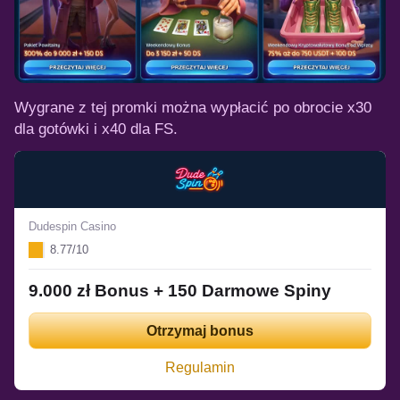
Wygrane z tej promki można wypłacić po obrocie x30
dla gotówki i x40 dla FS.
Dudespin Casino
8.77/10
9.000 zł Bonus + 150 Darmowe Spiny
Otrzymaj bonus
Regulamin