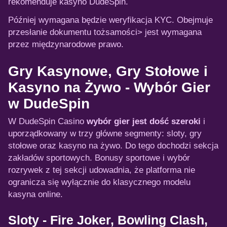
rekomenduje kasyno DudeSpin.
Później wymagana będzie weryfikacja KYC. Obejmuje
przesłanie dokumentu tożsamości> jest wymagana
przez międzynarodowe prawo.
Gry Kasynowe, Gry Stołowe i
Kasyno na Żywo - Wybór Gier
w DudeSpin
W DudeSpin Casino
wybór gier jest dość szeroki
i
uporządkowany w trzy główne segmenty: sloty, gry
stołowe oraz kasyno na żywo. Do tego dochodzi sekcja
zakładów sportowych. Bonusy sportowe i wybór
rozrywek z tej sekcji udowadnia, że platforma nie
ogranicza się wyłącznie do klasycznego modelu
kasyna online.
Sloty - Fire Joker, Bowling Clash,