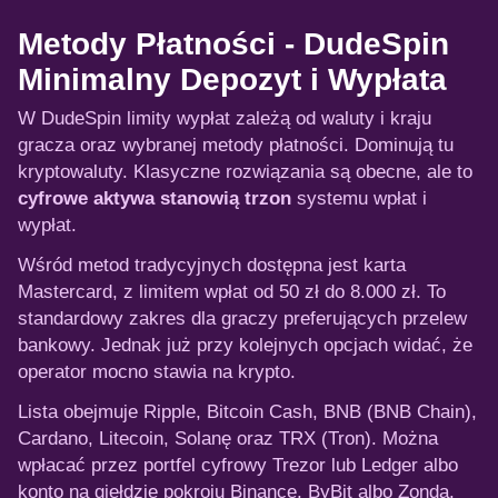
Metody Płatności - DudeSpin
Minimalny Depozyt i Wypłata
W DudeSpin limity wypłat zależą od waluty i kraju
gracza oraz wybranej metody płatności. Dominują tu
kryptowaluty. Klasyczne rozwiązania są obecne, ale to
cyfrowe aktywa stanowią trzon
systemu wpłat i
wypłat.
Wśród metod tradycyjnych dostępna jest karta
Mastercard, z limitem wpłat od 50 zł do 8.000 zł. To
standardowy zakres dla graczy preferujących przelew
bankowy. Jednak już przy kolejnych opcjach widać, że
operator mocno stawia na krypto.
Lista obejmuje Ripple, Bitcoin Cash, BNB (BNB Chain),
Cardano, Litecoin, Solanę oraz TRX (Tron). Można
wpłacać przez portfel cyfrowy Trezor lub Ledger albo
konto na giełdzie pokroju Binance, ByBit albo Zonda.