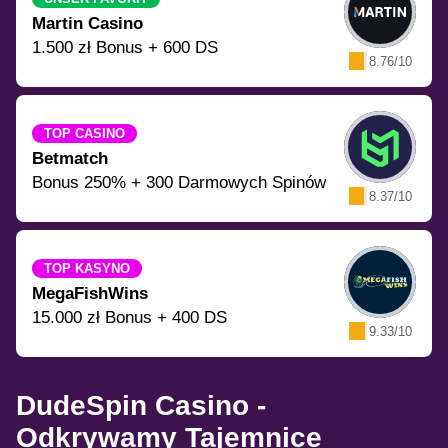
Martin Casino
1.500 zł Bonus + 600 DS
8.76/10
TOP CASINO
Betmatch
Bonus 250% + 300 Darmowych Spinów
8.37/10
TOP KASYNO
MegaFishWins
15.000 zł Bonus + 400 DS
9.33/10
DudeSpin Casino -
Odkrywamy Tajemnice