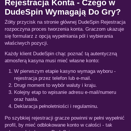
Rejestracja Konta - Czego w
DudeSpin Wymagają Do Gry?
Żółty przycisk na stronie głównej DudeSpin Rejestracja
rozpoczyna proces tworzenia konta. Graczom ukazuje
się formularz z opcją wypełniania pól i wybierania
właściwych pozycji.
Każdy klient DudeSpin chąc poznać tą autentyczną
atmosferą kasyna musi mieć własne konto:
W pierwszym etapie kasyno wymaga wyboru -
rejestracja przez telefon lub e-mail.
Drugi moment to wybór waluty i kraju.
Kolejny etap to wpisanie adresu e-mail/numeru
oraz hasła.
Deklaracja pełnoletniości i regulaminu.
Po szybkiej rejestracji gracze powinni w pełni wypełnić
profil, by mieć odblokowane konto w całości - tak