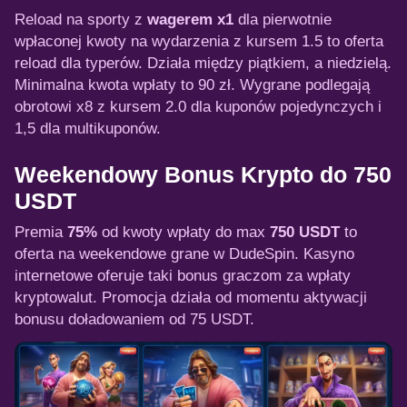
Reload na sporty z
wagerem x1
dla pierwotnie
wpłaconej kwoty na wydarzenia z kursem 1.5 to oferta
reload dla typerów. Działa między piątkiem, a niedzielą.
Minimalna kwota wpłaty to 90 zł. Wygrane podlegają
obrotowi x8 z kursem 2.0 dla kuponów pojedynczych i
1,5 dla multikuponów.
Weekendowy Bonus Krypto do 750
USDT
Premia
75%
od kwoty wpłaty do max
750 USDT
to
oferta na weekendowe grane w DudeSpin. Kasyno
internetowe oferuje taki bonus graczom za wpłaty
kryptowalut. Promocja działa od momentu aktywacji
bonusu doładowaniem od 75 USDT.