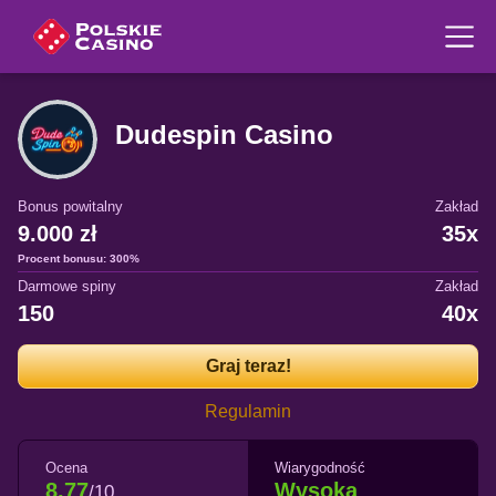
Me
Dudespin Casino
Bonus powitalny
Zakład
9.000 zł
35x
Procent bonusu: 300%
Darmowe spiny
Zakład
150
40x
Graj teraz!
Regulamin
Ocena
Wiarygodność
8.77
Wysoka
/10