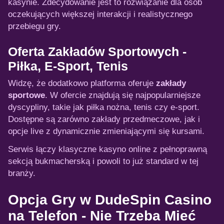
kasynie. Zdecydowanie jest to rozwiązanie dla osób
oczekujących większej interakcji i realistycznego
przebiegu gry.
Oferta Zakładów Sportowych -
Piłka, E-Sport, Tenis
Widzę, że dodatkowo platforma oferuje
zakłady
sportowe
. W ofercie znajdują się najpopularniejsze
dyscypliny, takie jak piłka nożna, tenis czy e-sport.
Dostępne są zarówno zakłady przedmeczowe, jak i
opcje live z dynamicznie zmieniającymi się kursami.
Serwis łączy klasyczne kasyno online z pełnoprawną
sekcją bukmacherską i powoli to już standard w tej
branży.
Opcja Gry w DudeSpin Casino
na Telefon - Nie Trzeba Mieć