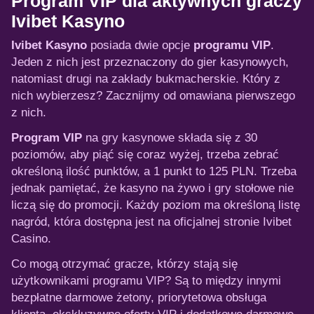
Program VIP dla aktywnych graczy
Ivibet Kasyno
Ivibet Kasyno
posiada dwie opcje
programu VIP
.
Jeden z nich jest przeznaczony do gier kasynowych,
natomiast drugi na zakłady bukmacherskie. Który z
nich wybierzesz? Zacznijmy od omawiana pierwszego
z nich.
Program VIP
na gry kasynowe składa się z 30
poziomów, aby piąć się coraz wyżej, trzeba zebrać
określoną ilość punktów, a 1 punkt to 125 PLN. Trzeba
jednak pamiętać, że kasyno na żywo i gry stołowe nie
liczą się do promocji. Każdy poziom ma określoną listę
nagród, która dostępna jest na oficjalnej stronie Ivibet
Casino.
Co mogą otrzymać gracze, którzy stają się
użytkownikami programu VIP? Są to między innymi
bezpłatne darmowe żetony, priorytetowa obsługa