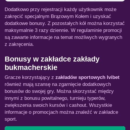
Dodatkowo przy rejestracji każdy użytkownik może
zakręcić specjalnym Brązowym Kołem i uzyskać
dodatkowe bonusy. Z pozostałych kół można korzystać
maksymalnie 3 razy dziennie. W regulaminie promocji
są zawarte informacje na temat możliwych wygranych
z zakręcenia.
Bonusy w zakładce zakłady
bukmacherskie
Gracze korzystający z
zakładów sportowych Ivibet
również mają szansę na zgarnięcie dodatkowych
bonusów do swojej gry. Można skorzystać między
innymi z bonusu powitalnego, turnieju typerów,
zwiększenia swoich kursów i cashout. Wszystkie
informacje o promocjach można znaleźć w zakładce
sport.