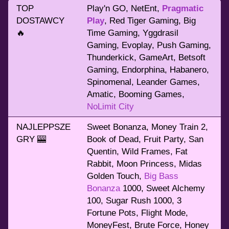
TOP
Play'n GO, NetEnt,
Pragmatic
DOSTAWCY
Play
, Red Tiger Gaming, Big
🔥
Time Gaming, Yggdrasil
Gaming, Evoplay, Push Gaming,
Thunderkick, GameArt, Betsoft
Gaming, Endorphina, Habanero,
Spinomenal, Leander Games,
Amatic, Booming Games,
NoLimit City
NAJLEPPSZE
Sweet Bonanza, Money Train 2,
GRY 🎰
Book of Dead, Fruit Party, San
Quentin, Wild Frames, Fat
Rabbit, Moon Princess, Midas
Golden Touch,
Big Bass
Bonanza
1000, Sweet Alchemy
100, Sugar Rush 1000, 3
Fortune Pots, Flight Mode,
MoneyFest, Brute Force, Honey