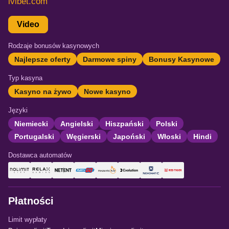
ivibet.com
Video
Rodzaje bonusów kasynowych
Najlepsze oferty
Darmowe spiny
Bonusy Kasynowe
Typ kasyna
Kasyno na żywo
Nowe kasyno
Języki
Niemiecki
Angielski
Hiszpański
Polski
Portugalski
Węgierski
Japoński
Włoski
Hindi
Dostawca automatów
Płatności
Limit wypłaty