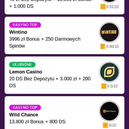
+ 1.000 DS
9.91/10
KASYNO TOP
Wintino
3996 zł Bonus + 250 Darmowych
Spinów
8.86/10
ULUBIONE
Lemon Casino
20 DS Bez Depozytu + 3.000 zł + 200
DS
9.5/10
KASYNO TOP
Wild Chance
13.800 zł Bonus + 800 DS
9/10