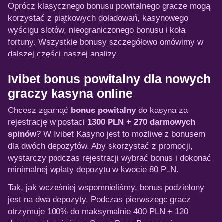
Oprócz klasycznego bonusu powitalnego gracze mogą
korzystać z piątkowych doładowań, kasynowego
wyścigu slotów, nieograniczonego bonusu i koła
fortuny. Wszystkie bonusy szczegółowo omówimy w
dalszej części naszej analizy.
Ivibet bonus powitalny dla nowych
graczy kasyna online
Chcesz zgarnąć
bonus powitalny
do kasyna za
rejestrację w postaci
1300 PLN + 270 darmowych
spinów
? W Ivibet Kasyno jest to możliwe z bonusem
dla dwóch depozytów. Aby skorzystać z promocji,
wystarczy podczas rejestracji wybrać bonus i dokonać
minimalnej wpłaty depozytu w kwocie 80 PLN.
Tak, jak wcześniej wspomnieliśmy, bonus podzielony
jest na dwa depozyty. Podczas pierwszego gracz
otrzymuje 100% do maksymalnie 400 PLN + 120