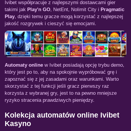
Ivibet współpracuje z najlepszymi dostawcami gier
takimi jak
Play'n GO
, NetEnt, Nolimit City i
Pragmatic
Play
, dzięki temu gracze mogą korzystać z najlepszej
jakość rozgrywek i cieszyć się emocjami.
Automaty online
w Ivibet posiadają opcję trybu demo,
który jest po to, aby na spokojnie wypróbować grę i
zapoznać się z jej zasadami oraz warunkami. Warto
skorzystać z tej funkcji jeśli gracz pierwszy raz
korzysta z wybranej gry, jest to na pewno mniejsze
ryzyko stracenia prawdziwych pieniędzy.
Kolekcja automatów online Ivibet
Kasyno