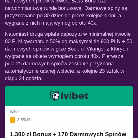
darmowych spinów w Sweet Bass Bonanza i
natychmiastową rundę bonusową. Darmowe spiny są
przyznawane po 30 dziennie przez kolejne 4 dni, a
wygrane z nich mają wymóg obrotu 40x.
Natomiast druga wpłata depozytu w minimalnej kwocie
80 PLN gwarantuje 50% do maksymalnie 900 PLN + 50
darmowych spinów w grze Book of Vikings, z których
wygrane są objęte wymogiem obrotu 40x. Pierwsza
pula 25 darmowych spinów zostanie przyznana
automatycznie udanej wpłacie, a kolejne 23 sztuk w
ciągu 24 godzin.
Ivibet
8.85/10
1.300 zł Bonus + 170 Darmowych Spinów