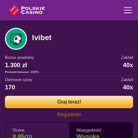
Me
Ivibet
Bonus powitalny
Zakład
1.300 zł
40x
Procent bonusu: 100%
Darmowe spiny
Zakład
170
40x
Graj teraz!
Regulamin
Ocena
Wiarygodność
8.85
Wysoka
/10