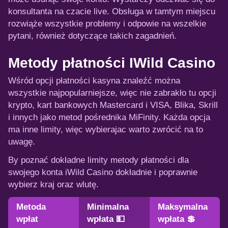
konsultanta na czacie live. Obsługa w tamtym miejscu
rozwiąże wszystkie problemy i odpowie na wszelkie
pytani, również dotyczące takich zagadnień.
Metody płatności IWild Casino
Wśród opcji płatności kasyna znaleźć można
wszystkie najpopularniejsze, więc nie zabrakło tu opcji
krypto, kart bankowych Mastercard i VISA, Blika, Skrill
i innych jako metod pośrednika MiFinity. Każda opcja
ma inne limity, więc wybierajac warto zwrócić na to
uwagę.
By poznać dokładne limity metody płatności dla
swojego konta iWild Casino dokładnie i poprawnie
wybierz kraj oraz wlutę.
Metoda
Minimalna
Maksymalna
wpłat
wpłata 💵
wpłata 💲