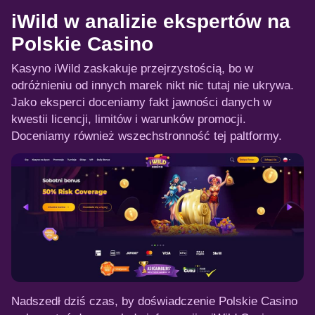
iWild w analizie ekspertów na
Polskie Casino
Kasyno iWild zaskakuje przejrzystością, bo w
odróżnieniu od innych marek nikt nic tutaj nie ukrywa.
Jako eksperci doceniamy fakt jawności danych w
kwestii licencji, limitów i warunków promocji.
Doceniamy również wszechstronność tej paltformy.
Nadszedł dziś czas, by doświadczenie Polskie Casino