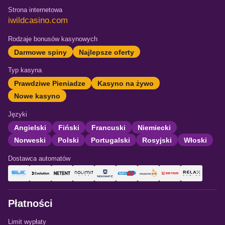
Strona internetowa
iwildcasino.com
Rodzaje bonusów kasynowych
Darmowe spiny
Najlepsze oferty
Typ kasyna
Prawdziwe Pieniadze
Kasyno na żywo
Nowe kasyno
Języki
Angielski
Fiński
Francuski
Niemiecki
Norweski
Polski
Portugalski
Rosyjski
Włoski
Dostawca automatów
Płatności
Limit wypłaty