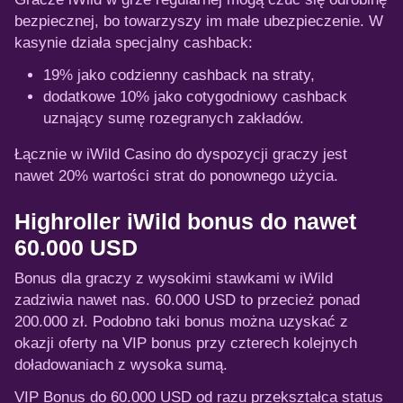
bezpiecznej, bo towarzyszy im małe ubezpieczenie. W
kasynie działa specjalny cashback:
19% jako codzienny cashback na straty,
dodatkowe 10% jako cotygodniowy cashback
uznający sumę rozegranych zakładów.
Łącznie w iWild Casino do dyspozycji graczy jest
nawet 20% wartości strat do ponownego użycia.
Highroller iWild bonus do nawet
60.000 USD
Bonus dla graczy z wysokimi stawkami w iWild
zadziwia nawet nas. 60.000 USD to przecież ponad
200.000 zł. Podobno taki bonus można uzyskać z
okazji oferty na VIP bonus przy czterech kolejnych
doładowaniach z wysoka sumą.
VIP Bonus do 60.000 USD od razu przekształca status