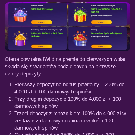
Oferta powitalna iWild na premię do pierwszych wpłat
składa się z wariantów podzielonych na pierwsze
cztery depozyty:
Pierwszy depozyt na bonus powitalny – 200% do
4.000 zł + 100 darmowych spinów.
Przy drugim depozycie 100% do 4.000 zł + 100
darmowych spinów.
Trzeci depozyt z mnożnikiem 100% do 4.000 zł w
zestawie z darmowymi spinami w ilości 100
darmowych spinów.