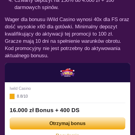
Czwarty depozyt na 150% do 4.000 zł + 100
darmowych spinów.
Wager dla bonusu iWild Casino wynosi 40x dla FS oraz
dość wysokie x60 dla gotówki. Minimalny depozyt
kwalifikujący do aktywacji tej promocji to 100 zł.
Gracze mają 10 dni na spełnienie warunków obrotu.
Kod promocyjny nie jest potrzebny do aktywowania
aktualnego bonusu.
Iwild Casino
8.8/10
16.000 zł Bonus + 400 DS
Otrzymaj bonus