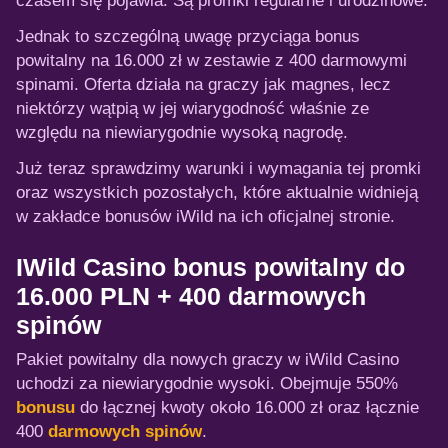
czasem się pojawia. Są promki regularne i urodzinowe.
Jednak to szczególną uwagę przyciąga bonus
powitalny na 16.000 zł w zestawie z 400 darmowymi
spinami. Oferta działa na graczy jak magnes, lecz
niektórzy wątpią w jej wiarygodność właśnie ze
względu na niewiarygodnie wysoką nagrodę.
Już teraz sprawdzimy warunki i wymagania tej promki
oraz wszystkich pozostałych, które aktualnie widnieją
w zakładce bonusów iWild na ich oficjalnej stronie.
IWild Casino bonus powitalny do
16.000 PLN + 400 darmowych
spinów
Pakiet powitalny dla nowych graczy w iWild Casino
uchodzi za niewiarygodnie wysoki. Obejmuje 550%
bonusu
do łącznej kwoty około 16.000 zł oraz łącznie
400
darmowych spinów
.