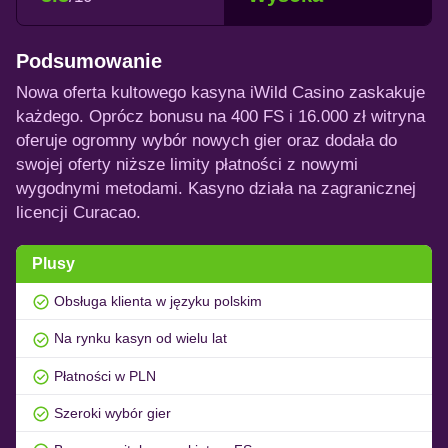
Podsumowanie
Nowa oferta kultowego kasyna iWild Casino zaskakuje
każdego. Oprócz bonusu na 400 FS i 16.000 zł witryna
oferuje ogromny wybór nowych gier oraz dodała do
swojej oferty niższe limity płatności z nowymi
wygodnymi metodami. Kasyno działa na zagranicznej
licencji Curacao.
Plusy
Obsługa klienta w języku polskim
Na rynku kasyn od wielu lat
Płatności w PLN
Szeroki wybór gier