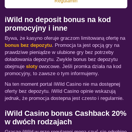
Regulamin
iWild no deposit bonus na kod
promocyjny i inne
Bywa, że kasyno oferuje graczom limitowaną ofertę na
bonus bez depozytu
. Promocja ta jest opcją gry na
prawdziwe pieniądze w ulubione gry bez potrzeby
doładowania depozytu. Zwykle bonus bez depozytu
obejmuje
sloty
owocowe. Jeśli promka działa na kod
promocyjny, to zawsze o tym informujemy.
Na ten moment portal iWild Casino nie ma dostępnej
oferty bez depozytu. iWild Casino opinie wskazują
jednak, że promocja dostepna jest czesto i regularnie.
iWild Casino bonus Cashback 20%
w dwóch rodzajach
Gracze iWild w grze regularnej mogą czuć się odrobinę