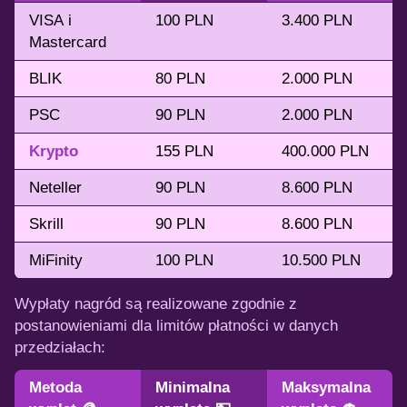
VISA i
100 PLN
3.400 PLN
Mastercard
BLIK
80 PLN
2.000 PLN
PSC
90 PLN
2.000 PLN
Krypto
155 PLN
400.000 PLN
Neteller
90 PLN
8.600 PLN
Skrill
90 PLN
8.600 PLN
MiFinity
100 PLN
10.500 PLN
Wypłaty nagród są realizowane zgodnie z
postanowieniami dla limitów płatności w danych
przedziałach:
Metoda
Minimalna
Maksymalna