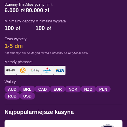
Dzienny limit
Miesięczny limit
6.000 zł
80.000 zł
Minimalny depozyt
Minimalna wypłata
100 zł
100 zł
Czas wypłaty
1-5 dni
*Obowiązuje dla niektórych metod płatności i po weryfikacji KYC
Metody płatności
Waluty
AUD
BRL
CAD
EUR
NOK
NZD
PLN
RUB
USD
Najpopularniejsze kasyna