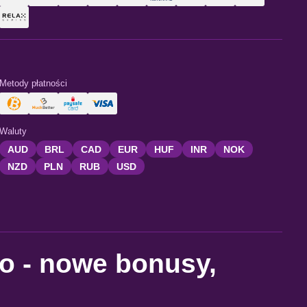
Metody płatności
Waluty
AUD
BRL
CAD
EUR
HUF
INR
NOK
NZD
PLN
RUB
USD
o - nowe bonusy,