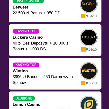
UNSER FAVORIT
Betwest
22.500 zł Bonus + 350 DS
9.31/10
KASYNO TOP
Luckera Casino
40 zł Bez Depozytu + 10.000 zł
Bonus + 1.000 DS
9.91/10
KASYNO TOP
Wintino
3996 zł Bonus + 250 Darmowych
Spinów
8.86/10
ULUBIONE
Lemon Casino