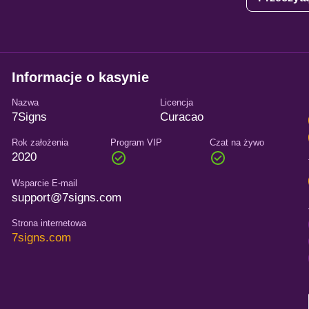
Informacje o kasynie
Nazwa
Licencja
7Signs
Curacao
Rok założenia
Program VIP
Czat na żywo
2020
Wsparcie E-mail
support@7signs.com
Strona internetowa
7signs.com