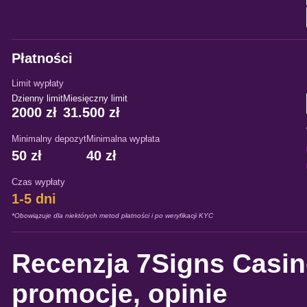
Płatności
Limit wypłaty
Dzienny limit
Miesięczny limit
2000 zł
31.500 zł
Minimalny depozyt
Minimalna wypłata
50 zł
40 zł
Czas wypłaty
1-5 dni
*Obowiązuje dla niektórych metod płatności i po weryfikacji KYC
Recenzja 7Signs Casin
promocje, opinie