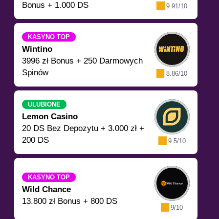
Bonus + 1.000 DS
9.91/10
KASYNO TOP
Wintino
3996 zł Bonus + 250 Darmowych
Spinów
8.86/10
ULUBIONE
Lemon Casino
20 DS Bez Depozytu + 3.000 zł +
200 DS
9.5/10
KASYNO TOP
Wild Chance
13.800 zł Bonus + 800 DS
9/10