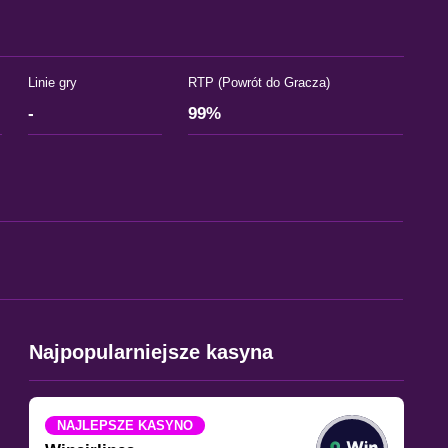
Linie gry
RTP (Powrót do Gracza)
-
99%
Najpopularniejsze kasyna
NAJLEPSZE KASYNO