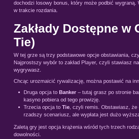
dochodzi losowy bonus, który może podbić wygraną. 
w trakcie rozdania.
Zakłady Dostępne w G
Tie)
W tej grze są trzy podstawowe opcje obstawiania, czy
Najprostszy wybór to zakład Player, czyli stawiasz na 
wygrywasz.
Chcąc urozmaicić rywalizację, można postawić na inn
Druga opcja to
Banker
– tutaj grasz po stronie ba
kasyno pobiera od tego prowizję.
Trzecia opcja to
Tie
, czyli remis. Obstawiasz, ż
rzadszy scenariusz, ale wypłata jest dużo wyższ
Zaletą gry jest opcja krążenia wśród tych trzech rod
dowolności.