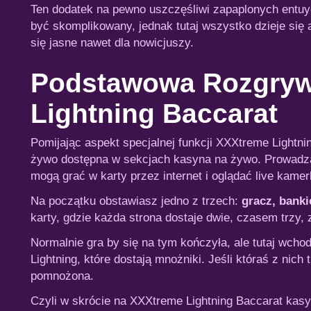
Ten dodatek na pewno uszczęśliwi zapaplonych entu
być skomplikowany, jednak tutaj wszystko dzieje się 
się jasne nawet dla nowicjuszy.
Podstawowa Rozgryw
Lightning Baccarat
Pomijając aspekt specjalnej funkcji XXXtreme Lightnin
żywo dostępna w sekcjach kasyna na żywo. Prowadzą
mogą grać w karty przez internet i oglądać live kamer
Na początku obstawiasz jedno z trzech:
gracz, banki
karty, gdzie każda strona dostaje dwie, czasem trzy,
Normalnie gra by się na tym kończyła, ale tutaj wchod
Lightning, które dostają mnożniki. Jeśli któraś z nic
pomnożona.
Czyli w skrócie na XXXtreme Lightning Baccarat kas