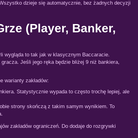
Wszystko dzieje się automatycznie, bez żadnych decyzji
rze (Player, Banker,
li wygląda to tak jak w klasycznym Baccaracie.
gracza. Jeśli jego ręka będzie bliżej 9 niż bankiera,
e warianty zakładów:
nkiera. Statystycznie wypada to często trochę lepiej, ale
e obie strony skończą z takim samym wynikiem. To
a.
zajów zakładów ograniczeń. Do dodaje do rozgrywki