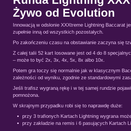
Żywo od Evolution
Innowacją w odsłonie XXXtreme Lightning Baccarat jes
zupełnie inną od wszystkich pozostałych.
Po zakończeniu czasu na obstawianie zaczyna się tz
Z całej talii 52 kart losowane jest od 4 do 8 specjaln
– może to być 2x, 3x, 4x, 5x, 8x albo 10x.
Potem gra toczy się normalnie jak w klasycznym Bacca
zależności od wyniku, zgodnie ze standardowymi zas
Jeśli trafisz wygraną rękę i w tej samej rundzie poja
pomnożona.
W skrajnym przypadku robi się to naprawdę duże:
przy 3 trafionych Kartach Lightning wygrana moż
przy zakładzie na remis i 6 pasujących Kartach 