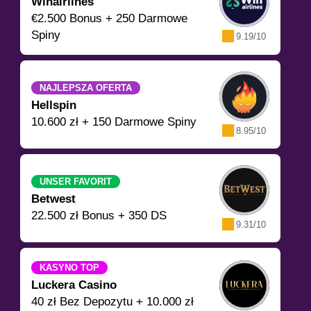
Winairlines
€2.500 Bonus + 250 Darmowe
Spiny
9.19/10
NAJLEPSZA OFERTA
Hellspin
10.600 zł + 150 Darmowe Spiny
8.95/10
UNSER FAVORIT
Betwest
22.500 zł Bonus + 350 DS
9.31/10
KASYNO TOP
Luckera Casino
40 zł Bez Depozytu + 10.000 zł