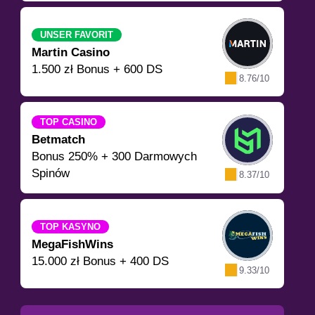
UNSER FAVORIT
Martin Casino
1.500 zł Bonus + 600 DS
8.76/10
TOP CASINO
Betmatch
Bonus 250% + 300 Darmowych
Spinów
8.37/10
TOP KASYNO
MegaFishWins
15.000 zł Bonus + 400 DS
9.33/10