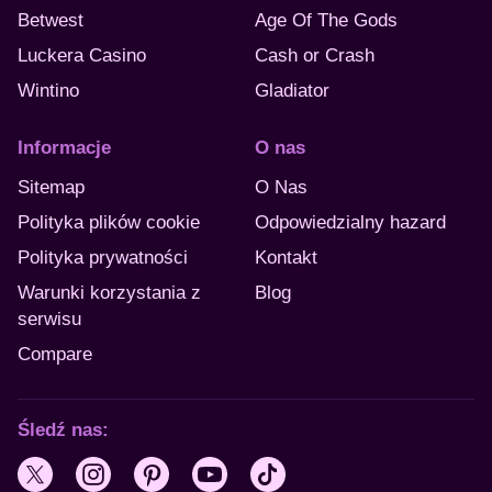
Betwest
Age Of The Gods
Luckera Casino
Cash or Crash
Wintino
Gladiator
Informacje
O nas
Sitemap
O Nas
Polityka plików cookie
Odpowiedzialny hazard
Polityka prywatności
Kontakt
Warunki korzystania z
Blog
serwisu
Compare
Śledź nas:
X
Instagram
Pinterest
YouTube
Tik Tok