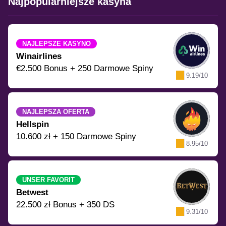
Najpopularniejsze kasyna
NAJLEPSZE KASYNO
Winairlines
€2.500 Bonus + 250 Darmowe Spiny
9.19/10
NAJLEPSZA OFERTA
Hellspin
10.600 zł + 150 Darmowe Spiny
8.95/10
UNSER FAVORIT
Betwest
22.500 zł Bonus + 350 DS
9.31/10