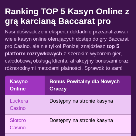
Ranking TOP 5 Kasyn Online z
grą karcianą Baccarat pro
Nasi doświadczeni eksperci dokładnie przeanalizowali
wiele kasyn online oferujących dostęp do gry Baccarat
pro Casino, ale nie tylko! Poniżej znajdziesz
top 5
platform rozrywkowych
z szerokim wyborem gier,
całodobową obsługą klienta, atrakcyjny bonusami oraz
różnorodnymi metodami płatności. Sprawdź to sam!
Kasyno
Bonus Powitalny dla Nowych
Online
Graczy
Luckera
Dostępny na stronie kasyna
Casino
Slotoro
Dostępny na stronie kasyna
Casino