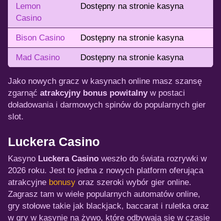
Lemon
Dostępny na stronie kasyna
Casino
Bison Casino
Dostępny na stronie kasyna
Mad Casino
Dostępny na stronie kasyna
Jako nowych gracz w kasynach online masz szansę
zgarnąć
atrakcyjny bonus powitalny
w postaci
doładowania i darmowych spinów do popularnych gier
slot.
Luckera Casino
Kasyno
Luckera Casino
weszło do świata rozrywki w
2026 roku. Jest to jedna z nowych platform oferująca
atrakcyjne
bonusy
oraz szeroki wybór gier online.
Zagrasz tam w wiele popularnych automatów online,
gry stołowe takie jak blackjack, baccarat i ruletka oraz
w gry w kasynie na żywo, które odbywają się w czasie