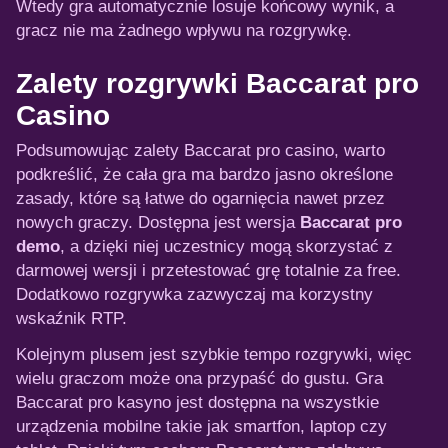
Wtedy gra automatycznie losuje końcowy wynik, a
gracz nie ma żadnego wpływu na rozgrywkę.
Zalety rozgrywki Baccarat pro
Casino
Podsumowując zalety Baccarat pro casino, warto
podkreślić, że cała gra ma bardzo jasno określone
zasady, które są łatwe do ogarnięcia nawet przez
nowych graczy. Dostępna jest wersja
Baccarat pro
demo
, a dzięki niej uczestnicy mogą skorzystać z
darmowej wersji i przetestować grę totalnie za free.
Dodatkowo rozgrywka zazwyczaj ma korzystny
wskaźnik RTP.
Kolejnym plusem jest szybkie tempo rozgrywki, więc
wielu graczom może ona przypaść do gustu. Gra
Baccarat pro kasyno jest dostępna na wszystkie
urządzenia mobilne takie jak smartfon, laptop czy