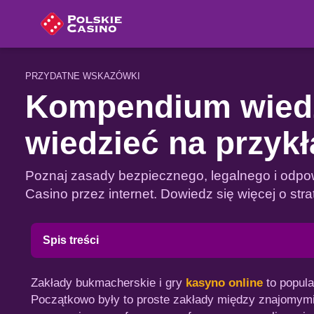
PRZYDATNE WSKAZÓWKI
Kompendium wiedzy
wiedzieć na przyk
Poznaj zasady bezpiecznego, legalnego i odpo
Casino przez internet. Dowiedz się więcej o str
Spis treści
Zakłady bukmacherskie i gry
kasyno online
to popula
Początkowo były to proste zakłady między znajomymi 