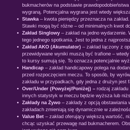
bukmacherów na podstawie prawdopodobieństwa d
wygraną. Potencjalna wygrana jest wtedy większ
Stawka
– kwota pieniędzy przeznacza na zakład.
Stawki mogą być różne – od minimalnych kwot d
Zakład Singlowy
– zakład na jedno wydarzenie. 
tego jednego spotkania. Jest to jedna z najprosts
Zakład AKO (Akumulator)
–
zakład łączony z op
przewidywane wyniki muszą być trafione – wtedy 
to kursy sumują się. To oznacza potencjalnie wy
Handicap
– zakład handicapowy polega na dodani
przed rozpoczęciem meczu. To sposób, by wyrów
zakładu w przypadkach, gdy jedna z drużyn jest 
Over/Under (Powyżej/Poniżej) –
rodzaj zakładu
innych statystyk w meczu będzie wyższa lub niżs
Zakłady na Żywo
– zakłady z opcją obstawiania 
zakładach zmieniają się dynamicznie w zależności
Value Bet
– zakład oferujący większą wartość, n
chcąc uzyskać przewagę nad bukmacherem. Obsta