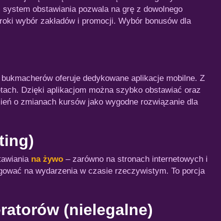
ki system obstawiania pozwala na grę z dowolnego
zeroki wybór zakładów i promocji. Wybór bonusów dla
j bukmacherów oferuje dedykowane aplikacje mobilne. Z
letach. Dzięki aplikacjom można szybko obstawiać oraz
ień o zmianach kursów jako wygodne rozwiązanie dla
ting)
tawiania
na żywo
– zarówno na stronach internetowych i
eagować na wydarzenia w czasie rzeczywistym. To porcja
ratorów (nielegalne)