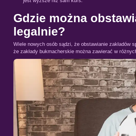
jest wyższe niż sam kurs.
Gdzie można obstawiać
legalnie?
Wiele nowych osób sądzi, że obstawianie zakładów sp
że zakłady bukmacherskie można zawierać w różnych 