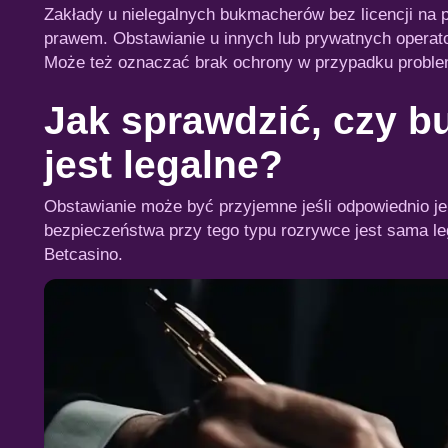
Zakłady u nielegalnych bukmacherów bez licencji na 
prawem. Obstawianie u innych lub prywatnych operat
Może też oznaczać brak ochrony w przypadku proble
Jak sprawdzić, czy 
jest legalne?
Obstawianie może być przyjemne jeśli odpowiednio j
bezpieczeństwa przy tego typu rozrywce jest sama le
Betcasino.