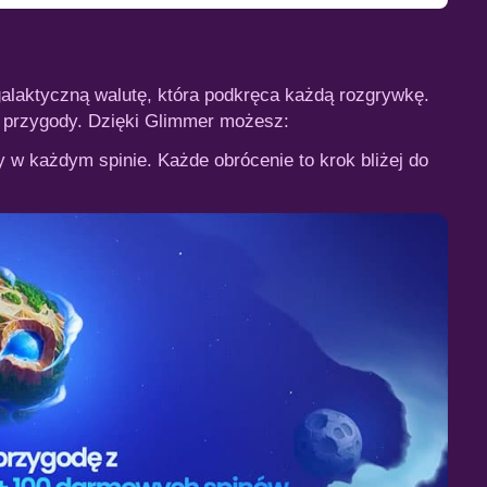
alaktyczną walutę, która podkręca każdą rozgrywkę.
ej przygody. Dzięki Glimmer możesz:
 w każdym spinie. Każde obrócenie to krok bliżej do