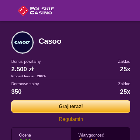
Casoo
Bonus powitalny
Zakład
2.500 zł
25x
Procent bonusu: 200%
Darmowe spiny
Zakład
350
25x
Graj teraz!
Regulamin
Ocena
Wiarygodność