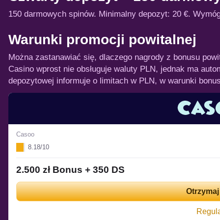
150 darmowych spinów. Minimalny depozyt: 20 €. Wymóg 
Warunki promocji powitalnej
Można zastanawiać się, dlaczego nagrody z bonusu powi
Casino wprost nie obsługuje waluty PLN, jednak ma autom
depozytowej informuje o limitach w PLN, w warunki bon
Casoo
8.18/10
2.500 zł Bonus + 350 DS
Otrzymaj
Regul