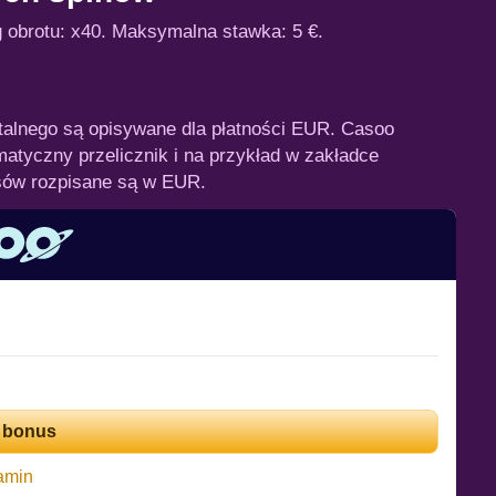
obrotu: x40. Maksymalna stawka: 5 €.
talnego są opisywane dla płatności EUR. Casoo
atyczny przelicznik i na przykład w zakładce
usów rozpisane są w EUR.
 bonus
amin