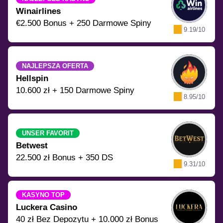
Winairlines
€2.500 Bonus + 250 Darmowe Spiny
9.19/10
NAJLEPSZA OFERTA
Hellspin
10.600 zł + 150 Darmowe Spiny
8.95/10
UNSER FAVORIT
Betwest
22.500 zł Bonus + 350 DS
9.31/10
KASYNO TOP
Luckera Casino
40 zł Bez Depozytu + 10.000 zł Bonus