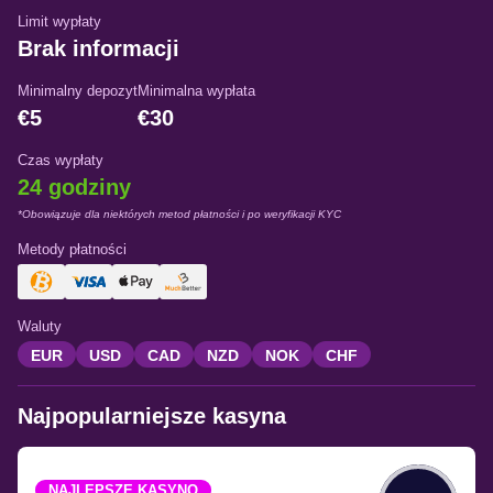
Limit wypłaty
Brak informacji
Minimalny depozyt
Minimalna wypłata
€5
€30
Czas wypłaty
24 godziny
*Obowiązuje dla niektórych metod płatności i po weryfikacji KYC
Metody płatności
Waluty
EUR
USD
CAD
NZD
NOK
CHF
Najpopularniejsze kasyna
NAJLEPSZE KASYNO