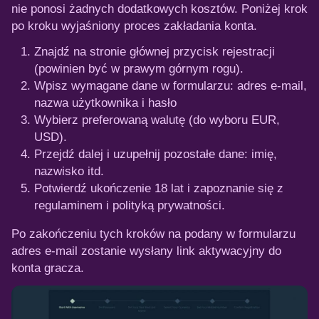
nie ponosi żadnych dodatkowych kosztów. Poniżej krok
po kroku wyjaśniony proces zakładania konta.
Znajdź na stronie głównej przycisk rejestracji
(powinien być w prawym górnym rogu).
Wpisz wymagane dane w formularzu: adres e-mail,
nazwa użytkownika i hasło
Wybierz preferowaną walutę (do wyboru EUR,
USD).
Przejdź dalej i uzupełnij pozostałe dane: imię,
nazwisko itd.
Potwierdź ukończenie 18 lat i zapoznanie się z
regulaminem i polityką prywatności.
Po zakończeniu tych kroków na podany w formularzu
adres e-mail zostanie wysłany link aktywacyjny do
konta gracza.