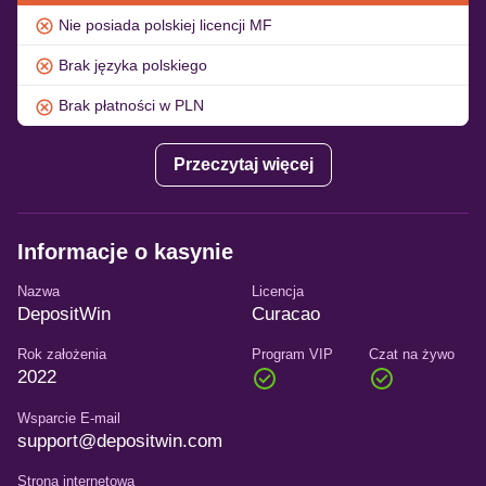
Nie posiada polskiej licencji MF
Brak języka polskiego
Brak płatności w PLN
Przeczytaj więcej
Informacje o kasynie
Nazwa
Licencja
DepositWin
Curacao
Rok założenia
Program VIP
Czat na żywo
2022
Wsparcie E-mail
support@depositwin.com
Strona internetowa