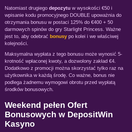
Natomiast drugiego
depozytu
w wysokości €50 i
wpisanie kodu promocyjnego DOUBLE upoważnia do
otrzymania bonusu w postaci 125% do €400 + 50
darmowych spinów do gry Starlight Princess. Ważne
jest to, aby odebrać
bonusy
po kolei i we właściwej
kolejności.
Maksymalna wypłata z tego bonusu może wynosić 5-
krotność wpłaconej kwoty, a dozwolony zakład €4.
Dodatkowo z promocji można skorzystać tylko raz na
użytkownika w każdą środę. Co ważne, bonus nie
podlega żadnemu wymogowi obrotu przed wypłatą
środków bonusowych.
Weekend pełen Ofert
Bonusowych w DepositWin
Kasyno