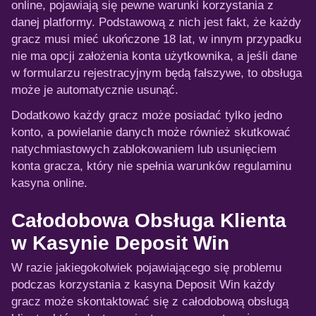
online, pojawiają się pewne warunki korzystania z
danej platformy. Podstawową z nich jest fakt, że każdy
gracz musi mieć ukończone 18 lat, w innym przypadku
nie ma opcji założenia konta użytkownika, a jeśli dane
w formularzu rejestracyjnym będą fałszywe, to obsługa
może je automatycznie usunąć.
Dodatkowo każdy gracz może posiadać tylko jedno
konto, a powielanie danych może również skutkować
natychmiastowych zablokowaniem lub usunięciem
konta gracza, który nie spełnia warunków regulaminu
kasyna online.
Całodobowa Obsługa Klienta
w Kasynie Deposit Win
W razie jakiegokolwiek pojawiającego się problemu
podczas korzystania z kasyna Deposit Win każdy
gracz może skontaktować się z całodobową obsługą