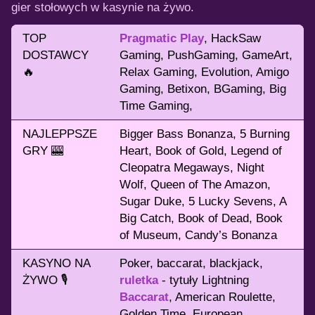
gier stołowych w kasynie na żywo.
TOP
Pragmatic Play
, HackSaw
DOSTAWCY
Gaming, PushGaming, GameArt,
🔥
Relax Gaming, Evolution, Amigo
Gaming, Betixon, BGaming, Big
Time Gaming,
NAJLEPPSZE
Bigger Bass Bonanza, 5 Burning
GRY 🎰
Heart, Book of Gold, Legend of
Cleopatra Megaways, Night
Wolf, Queen of The Amazon,
Sugar Duke, 5 Lucky Sevens, A
Big Catch, Book of Dead, Book
of Museum, Candy’s Bonanza
KASYNO NA
Poker, baccarat, blackjack,
ŻYWO 🎙️
ruletka
- tytuły Lightning
Baccarat
, American Roulette,
Golden Time, European