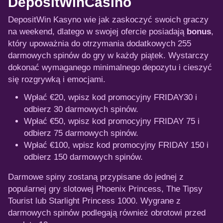
DepositWinCasino
DepositWin Kasyno wie jak zaskoczyć swoich graczy
na weekend, dlatego w swojej ofercie posiadają
bonus
,
który upoważnia do otrzymania dodatkowych 255
darmowych spinów do gry w każdy piątek. Wystarczy
dokonać wymaganego minimalnego depozytu i cieszyć
się rozgrywką i emocjami.
Wpłać €20, wpisz kod promocyjny FRIDAY30 i
odbierz 30 darmowych spinów.
Wpłać €50, wpisz kod promocyjny FRIDAY 75 i
odbierz 75 darmowych spinów.
Wpłać €100, wpisz kod promocyjny FRIDAY 150 i
odbierz 150 darmowych spinów.
Darmowe spiny zostaną przypisane do jednej z
popularnej gry slotowej Phoenix Princess, The Tipsy
Tourist lub Starlight Princess 1000. Wygrane z
darmowych spinów podlegają również obrotowi przed