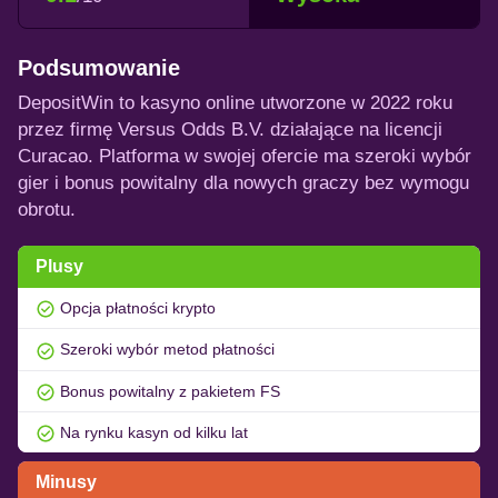
Podsumowanie
DepositWin to kasyno online utworzone w 2022 roku
przez firmę Versus Odds B.V. działające na licencji
Curacao. Platforma w swojej ofercie ma szeroki wybór
gier i bonus powitalny dla nowych graczy bez wymogu
obrotu.
Plusy
Opcja płatności krypto
Szeroki wybór metod płatności
Bonus powitalny z pakietem FS
Na rynku kasyn od kilku lat
Minusy