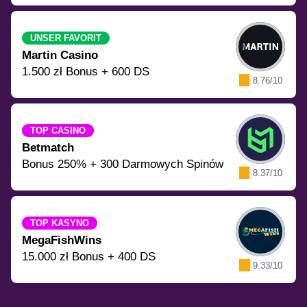
UNSER FAVORIT
Martin Casino
1.500 zł Bonus + 600 DS
8.76/10
TOP CASINO
Betmatch
Bonus 250% + 300 Darmowych Spinów
8.37/10
TOP KASYNO
MegaFishWins
15.000 zł Bonus + 400 DS
9.33/10