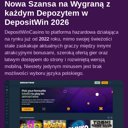
Nowa Szansa na Wygraną z
każdym Depozytem w
DepositWin 2026
DepositWinCasino to platforma hazardowa działająca
na rynku już od
2022
roku, mimo swojej świeżości
stale zaskakuje aktualnych graczy między innymi
atrakcyjnymi bonusami, szeroką ofertą gier oraz
łatwym dostępem do strony i rozwiniętą wersją
mobilną. Niestety jedynym minusem jest brak
możliwości wyboru języka polskiego.