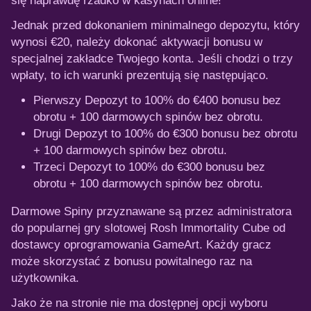
się naprawdę rzadko w kasynach online!
Jednak przed dokonaniem minimalnego depozytu, który
wynosi €20, należy dokonać aktywacji bonusu w
specjalnej zakładce Twojego konta. Jeśli chodzi o trzy
wpłaty, to ich warunki prezentują się następująco.
Pierwszy Depozyt to 100% do €400 bonusu bez
obrotu + 100 darmowych spinów bez obrotu.
Drugi Depozyt to 100% do €300 bonusu bez obrotu
+ 100 darmowych spinów bez obrotu.
Trzeci Depozyt to 100% do €300 bonusu bez
obrotu + 100 darmowych spinów bez obrotu.
Darmowe Spiny przyznawane są przez administratora
do popularnej gry slotowej Rosh Immortality Cube od
dostawcy oprogramowania GameArt. Każdy gracz
może skorzystać z bonusu powitalnego raz na
użytkownika.
Jako że na stronie nie ma dostępnej opcji wyboru