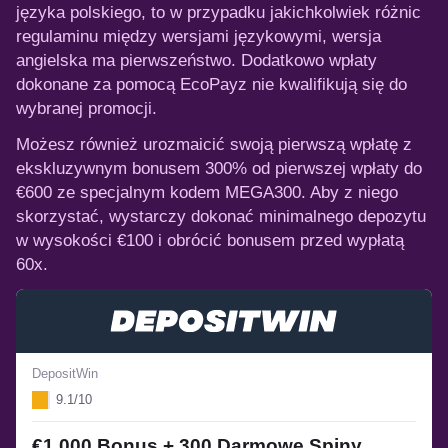
języka polskiego, to w przypadku jakichkolwiek różnic
regulaminu między wersjami językowymi, wersja
angielska ma pierwszeństwo. Dodatkowo wpłaty
dokonane za pomocą EcoPayz nie kwalifikują się do
wybranej promocji.
Możesz również urozmaicić swoją pierwszą wpłatę z
ekskluzywnym bonusem 300% od pierwszej wpłaty do
€600 ze specjalnym kodem MEGA300. Aby z niego
skorzystać, wystarczy dokonać minimalnego depozytu
w wysokości €100 i obrócić bonusem przed wypłatą
60x.
DepositWin
9.1/10
€1.000 Bonus + 300 Darmowe Spiny