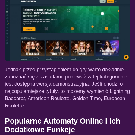
Jednak przed przystąpieniem do gry warto dokładnie
zapoznać się z zasadami, ponieważ w tej kategorii nie
jest dostępna wersja demonstracyjna. Jeśli chodzi o
najpopularniejsze tytuły, to możemy wymienić Lightning
Baccarat, American Roulette, Golden Time, European
Roulette.
Popularne Automaty Online i ich
Dodatkowe Funkcje