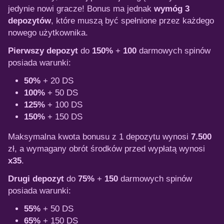
jedynie nowi gracze! Bonus ma jednak
wymóg 3
depozytów
, które muszą być spełnione przez każdego
nowego użytkownika.
Pierwszy depozyt
do
150%
+
100
darmowych spinów
posiada warunki:
50%
+ 20 DS
100%
+ 50 DS
125%
+ 100 DS
150%
+ 150 DS
Maksymalna kwota bonusu z 1 depozytu wynosi
7.500
zł, a wymagany obrót środków przed wypłatą wynosi
x35
.
Drugi depozyt
do
75%
+
150
darmowych spinów
posiada warunki:
55%
+ 50 DS
65%
+ 150 DS