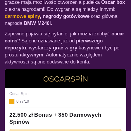
gracze maja możliwość otworzenia pudełka
Oscar box
z extra nagrodami! Do wygrania są między innymi:
darmowe spiny
,
nagrody gotówkowe
oraz główna
nagroda
BMW M240i
.
Zapewne pojawia się pytanie, jak można zdobyć
oscar
coins
? Są one uznawane już od
pierwszego
depozytu
, wystarczy
grać
w
gry
kasynowe i być po
prostu
aktywnym
. Automatycznie względem
aktywności są one dodawane do konta.
Oscar Spin
8.77/10
22.500 zł Bonus + 350 Darmowych
Spinów