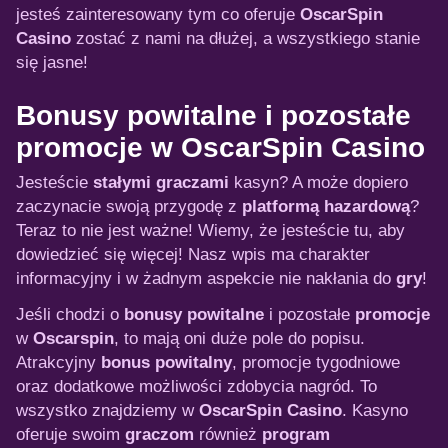
jesteś zainteresowany tym co oferuje
OscarSpin
Casino
zostać z nami na dłużej, a wszystkiego stanie
się jasne!
Bonusy powitalne i pozostałe
promocje w OscarSpin Casino
Jesteście
stałymi graczami
kasyn? A może dopiero
zaczynacie swoją przygodę z
platformą hazardową
?
Teraz to nie jest ważne! Wiemy, że jesteście tu, aby
dowiedzieć się więcej! Nasz wpis ma charakter
informacyjny i w żadnym aspekcie nie nakłania do
gry
!
Jeśli chodzi o
bonusy powitalne
i pozostałe
promocje
w
Oscarspin
, to mają oni duże pole do popisu.
Atrakcyjny
bonus powitalny
, promocje tygodniowe
oraz dodatkowe możliwości zdobycia nagród. To
wszystko znajdziemy w
OscarSpin Casino
. Kasyno
oferuje swoim
graczom
również
program