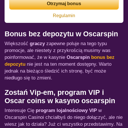
Otrzymaj bonus
Regulamin
Bonus bez depozytu w Oscarspin
Większość
graczy
zapewne poluje na tego typu
promocje, ale niestety z przykrością musimy was
poinformować, że w kasynie
Oscarspin
bonus bez
depozytu
nie jest na ten moment dostępny. Warto
jednak na bieżąco śledzić ich stronę, być może
niedługo się to zmieni.
Zostań Vip-em, program VIP i
Oscar coins w kasyno oscarspin
Interesuje Cię
program lojalnościowy VIP
w
Oscarspin Casinoi chciałbyś do niego dołączyć, ale nie
wiesz jak to działa? Już ci wszystko przedstawimy. Na