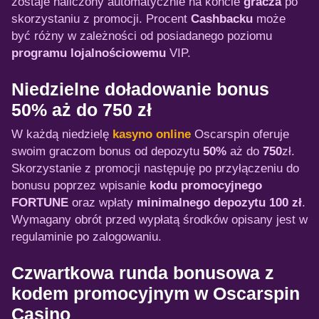
zostaje naliczony automatycznie na koncie
gracza
po
skorzystaniu z promocji. Procent
Cashbacku
może
być różny w zależności od posiadanego poziomu
programu lojalnościowemu
VIP.
Niedzielne doładowanie bonus
50% aż do 750 zł
W każdą niedzielę
kasyno online
Oscarspin oferuje
swoim graczom bonus od depozytu
50%
aż do
750
zł.
Skorzystanie z promocji następuję po przyłączeniu do
bonusu poprzez wpisanie
kodu promocyjnego
FORTUNE
oraz wpłaty
minimalnego depozytu
100 zł
.
Wymagany obrót przed wypłatą środków opisany jest w
regulaminie po zalogowaniu.
Czwartkowa runda bonusowa z
kodem promocyjnym w Oscarspin
Casino