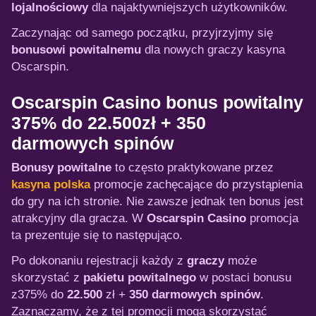
lojalnościowy
dla najaktywniejszych użytkowników.
Zaczynając od samego początku, przyjrzyjmy się
bonusowi powitalnemu
dla nowych graczy kasyna
Oscarspin.
Oscarspin Casino bonus powitalny
375% do 22.500zł + 350
darmowych spinów
Bonusy powitalne
to często praktykowane przez
kasyna polska
promocje zachęcające do przystąpienia
do gry na ich stronie. Nie zawsze jednak ten bonus jest
atrakcyjny dla gracza. W
Oscarspin Casino
promocja
ta prezentuje się to następująco.
Po dokonaniu rejestracji każdy z
graczy
może
skorzystać z
pakietu powitalnego
w postaci bonusu
z375% do
22.500
zł +
350 darmowych spinów
.
Zaznaczamy, że z tej promocji mogą skorzystać