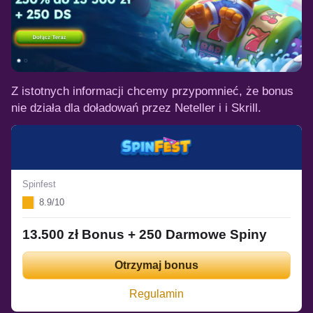
Z istotnych informacji chcemy przypomnieć, że bonus
nie działa dla doładowań przez Neteller i i Skrill.
Spinfest
8.9/10
13.500 zł Bonus + 250 Darmowe Spiny
Otrzymaj bonus
Regulamin