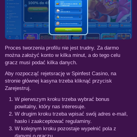
Proces tworzenia profilu nie jest trudny. Za darmo
można założyć konto w kilka minut, a do tego celu
gracz musi podać kilka danych.
Aby rozpocząć rejetsrację w Spinfest Casino, na
stronie głównej kasyna trzeba kliknąć przycisk
Zarejestruj.
W pierwszym kroku trzeba wybrać bonus
powitalny, który nas interesuje.
W drugim kroku trzeba wpisać swój adres e-mail,
hasło i zaakceptować regulaminy.
W kolejnym kroku pozostaje wypełnić pola z
danymi o graczu.