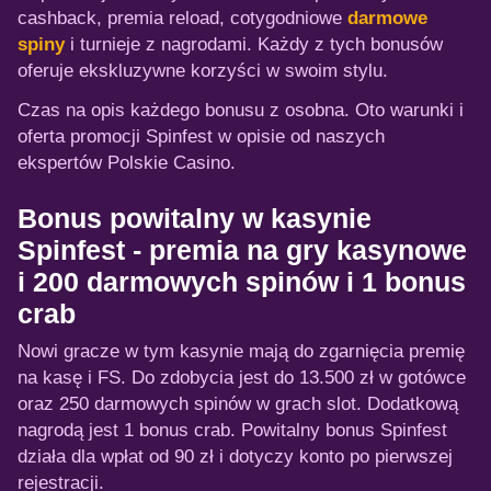
cashback, premia reload, cotygodniowe
darmowe
spiny
i turnieje z nagrodami. Każdy z tych bonusów
oferuje ekskluzywne korzyści w swoim stylu.
Czas na opis każdego bonusu z osobna. Oto warunki i
oferta promocji Spinfest w opisie od naszych
ekspertów Polskie Casino.
Bonus powitalny w kasynie
Spinfest - premia na gry kasynowe
i 200 darmowych spinów i 1 bonus
crab
Nowi gracze w tym kasynie mają do zgarnięcia premię
na kasę i FS. Do zdobycia jest do 13.500 zł w gotówce
oraz 250 darmowych spinów w grach slot. Dodatkową
nagrodą jest 1 bonus crab. Powitalny bonus Spinfest
działa dla wpłat od 90 zł i dotyczy konto po pierwszej
rejestracji.