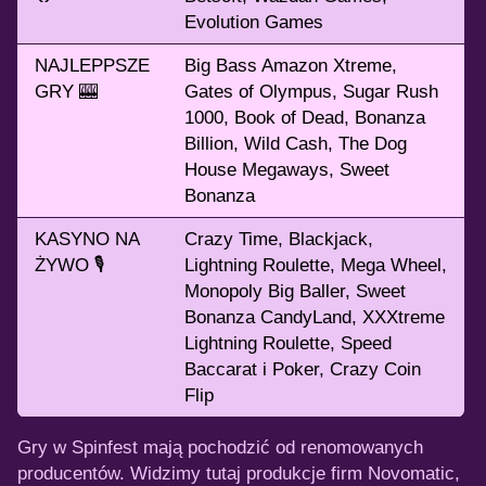
Evolution Games
NAJLEPPSZE
Big Bass Amazon Xtreme,
GRY 🎰
Gates of Olympus, Sugar Rush
1000, Book of Dead, Bonanza
Billion, Wild Cash, The Dog
House Megaways, Sweet
Bonanza
KASYNO NA
Crazy Time, Blackjack,
ŻYWO 🎙️
Lightning Roulette, Mega Wheel,
Monopoly Big Baller, Sweet
Bonanza CandyLand, XXXtreme
Lightning Roulette, Speed
Baccarat i Poker, Crazy Coin
Flip
Gry w Spinfest mają pochodzić od renomowanych
producentów. Widzimy tutaj produkcje firm Novomatic,