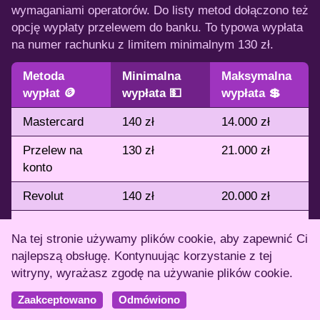
wymaganiami operatorów. Do listy metod dołączono też
opcję wypłaty przelewem do banku. To typowa wypłata
na numer rachunku z limitem minimalnym 130 zł.
Metoda
Minimalna
Maksymalna
wypłat 🪙
wypłata 💵
wypłata 💲
Mastercard
140 zł
14.000 zł
Przelew na
130 zł
21.000 zł
konto
Revolut
140 zł
20.000 zł
MiFinity
140 zł
10.500 zł
Na tej stronie używamy plików cookie, aby zapewnić Ci
Kryptowaluty
130 zł
21.000 zł
najlepszą obsługę. Kontynuując korzystanie z tej
witryny, wyrażasz zgodę na używanie plików cookie.
Jeśli chodzi o dostępne kryptowaluty, to Spinfest
Zaakceptowano
Odmówiono
Casino obsługuje tokeny BTC, USDT, USDC, XRP,