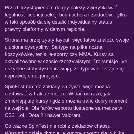
Przed przystąpieniem do gry należy zweryfikować
legalność licencji sekcji bukmachera i zakładów. Tylko
w taki sposób da się ustalić indywidualny status
prawny platformy w danym regionie.
Strona ma przejrzysty layout, więc łatwo znaleźć swoje
ulubione dyscypliny. Są typy na piłkę nożną,
koszykówkę, tenis, e-sporty czy MMA. Kursy są
aktualizowane w czasie rzeczywistym. Transmisje live
i szybkie statystyki sprawiają, że typowanie staje się
naprawdę emocjonujące.
SpinFest ma też zakłady na żywo, więc można
obstawiać w trakcie meczu. Widać od razu, jak
zmieniają się kursy i gdzie można trafić dobry moment
na wejście. Dla fanów esportu dostępne są mecze w
CS2, LoL, Dota 2 i nawet Valorant.
Co ważne SpinFest nie robi z zakładów chaosu.
Wszystko działa płynnie, a kupony tworzy się w kilka