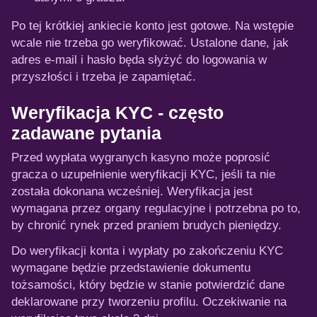
Po tej krótkiej ankiecie konto jest gotowe. Na wstępie
wcale nie trzeba go weryfikować. Ustalone dane, jak
adres e-mail i hasło będa słyżyć do logowania w
przyszłości i trzeba je zapamiętać.
Weryfikacja KYC - często
zadawane pytania
Przed wypłata wygranych kasyno może poprosić
gracza o uzupełnienie weryfikacji KYC, jeśli ta nie
została dokonana wcześniej. Weryfikacja jest
wymagana przez organy regulacyjne i potrzebna po to,
by chronić rynek przed praniem brudych pieniędzy.
Do weryfikacji konta i wypłaty po zakończeniu KYC
wymagane będzie przedstawienie dokumentu
tożsamości, który będzie w stanie potwierdzić dane
deklarowane przy tworzeniu profilu. Oczekiwanie na