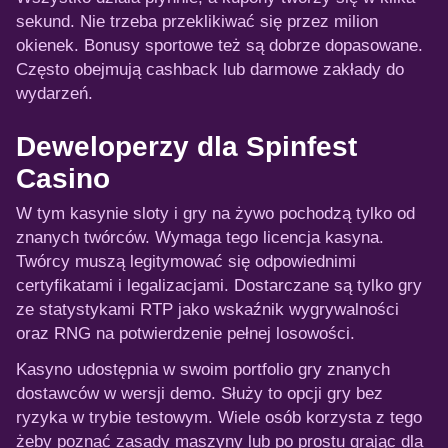
sekund. Nie trzeba przeklikiwać się przez milion
okienek. Bonusy sportowe też są dobrze dopasowane.
Często obejmują cashback lub darmowe zakłady do
wydarzeń.
Deweloperzy dla Spinfest
Casino
W tym kasynie sloty i gry na żywo pochodzą tylko od
znanych twórców. Wymaga tego licencja kasyna.
Twórcy muszą legitymować się odpowiednimi
certyfikatami i legalizacjami. Dostarczane są tylko gry
ze statystykami RTP jako wskaźnik wygrywalności
oraz RNG na potwierdzenie pełnej losowości.
Kasyno udostępnia w swoim portfolio gry znanych
dostawców w wersji demo. Służy to opcji gry bez
ryzyka w trybie testowym. Wiele osób korzysta z tego
żeby poznać zasady maszyny lub po prostu grając dla