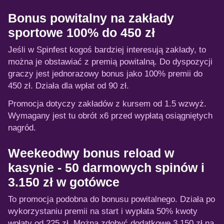
Bonus powitalny na zakłady
sportowe 100% do 450 zł
Jeśli w Spinfest kogoś bardziej interesują zakłady, to
można je obstawiać z premią powitalną. Do dyspozycji
graczy jest jednorazowy bonus jako 100% premii do
450 zł. Działa dla wpłat od 90 zł.
Promocja dotyczy zakładów z kursem od 1.5 wzwyż.
Wymagany jest tu obrót x6 przed wypłatą osiągniętych
nagród.
Weekeodwy bonus reload w
kasynie - 50 darmowych spinów i
3.150 zł w gotówce
To promocja podobna do bonusu powitalnego. Działa po
wykorzystaniu premii na start i wypłata 50% kwoty
wpłaty od 225 zł. Można zdobyć dodatkowe 3.150 zł na