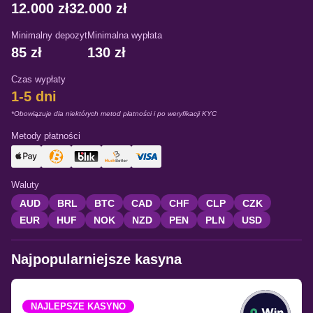
12.000 zł
32.000 zł
Minimalny depozyt
Minimalna wypłata
85 zł
130 zł
Czas wypłaty
1-5 dni
*Obowiązuje dla niektórych metod płatności i po weryfikacji KYC
Metody płatności
Waluty
AUD
BRL
BTC
CAD
CHF
CLP
CZK
EUR
HUF
NOK
NZD
PEN
PLN
USD
Najpopularniejsze kasyna
NAJLEPSZE KASYNO