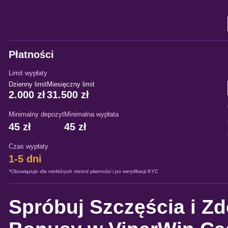
Płatności
Limit wypłaty
Dzienny limit
Miesięczny limit
2.000 zł
31.500 zł
Minimalny depozyt
Minimalna wypłata
45 zł
45 zł
Czas wypłaty
1-5 dni
*Obowiązuje dla niektórych metod płatności i po weryfikacji KYC
Spróbuj Szczęścia i Z