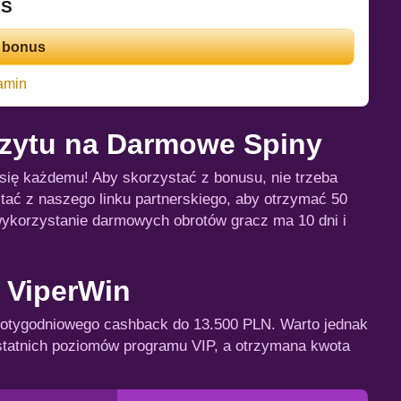
DS
 bonus
amin
zytu na Darmowe Spiny
się każdemu! Aby skorzystać z bonusu, nie trzeba
ać z naszego linku partnerskiego, aby otrzymać 50
ykorzystanie darmowych obrotów gracz ma 10 dni i
 ViperWin
otygodniowego cashback do 13.500 PLN. Warto jednak
ostatnich poziomów programu VIP, a otrzymana kwota