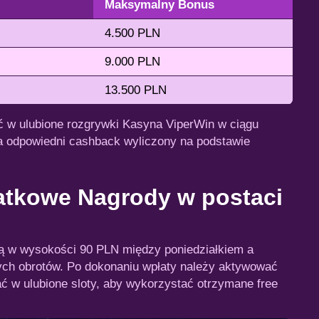
Maksymalny Bonus
4.500 PLN
9.000 PLN
13.500 PLN
ać w ulubione rozgrywki Kasyna ViperWin w ciągu
ia odpowiedni cashback wyliczony na podstawie
atkowe Nagrody w postaci
tą w wysokości 90 PLN między poniedziałkiem a
ch obrotów. Po dokonaniu wpłaty należy aktywować
ć w ulubione sloty, aby wykorzystać otrzymane free