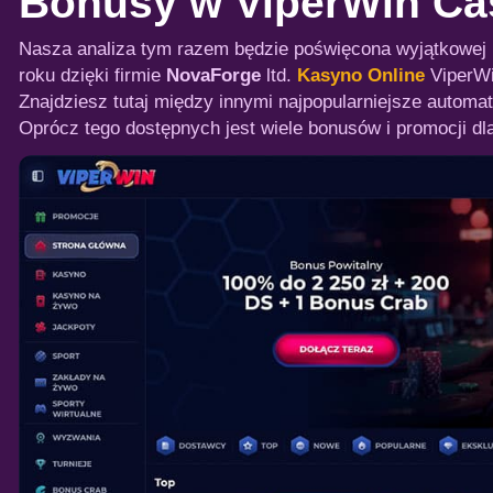
Bonusy w ViperWin Ca
Nasza analiza tym razem będzie poświęcona wyjątkowej pl
roku dzięki firmie
NovaForge
ltd.
Kasyno Online
ViperWi
Znajdziesz tutaj między innymi najpopularniejsze automa
Oprócz tego dostępnych jest wiele bonusów i promocji dl