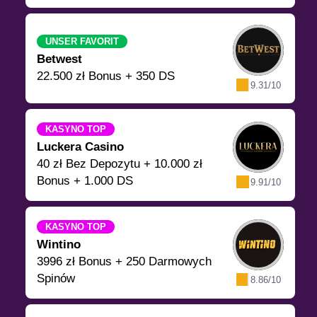
UNSER FAVORIT
Betwest
22.500 zł Bonus + 350 DS
9.31/10
KASYNO TOP
Luckera Casino
40 zł Bez Depozytu + 10.000 zł
Bonus + 1.000 DS
9.91/10
KASYNO TOP
Wintino
3996 zł Bonus + 250 Darmowych
Spinów
8.86/10