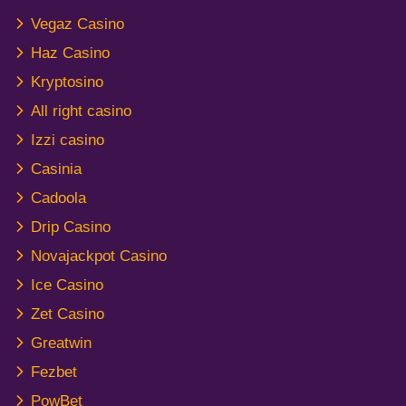
Vegaz Casino
Haz Casino
Kryptosino
All right casino
Izzi casino
Casinia
Cadoola
Drip Casino
Novajackpot Casino
Ice Casino
Zet Casino
Greatwin
Fezbet
PowBet