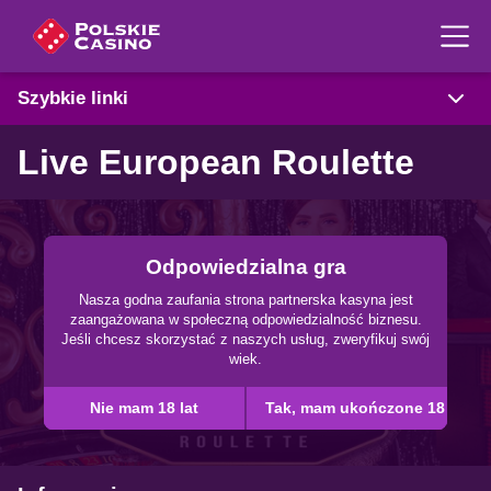
Me
Szybkie linki
Live European Roulette
Odpowiedzialna gra
Nasza godna zaufania strona partnerska kasyna jest
zaangażowana w społeczną odpowiedzialność biznesu.
Jeśli chcesz skorzystać z naszych usług, zweryfikuj swój
wiek.
Nie mam 18 lat
Tak, mam ukończone 18 lat