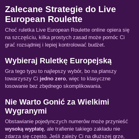
Zalecane Strategie do Live
European Roulette
Choć ruletka Live European Roulette online opiera się
na szczęściu, kilka prostych zasad może pomóc Ci
grać rozsądniej i lepiej kontrolować budżet.
Wybieraj Ruletkę Europejską
Gra tego typu to najlepszy wybór, bo na planszy
towarzyszy Ci
jedno zero
, więc to klasyczne
losowanie bez zbędnego skomplikowania.
Nie Warto Gonić za Wielkimi
Wygranymi
Obstawianie pojedynczych numerów może przynieść
wysoką wypłatę
, ale trafienie takiego zakładu nie
zdarza się często. Jeśli zależy Ci na dłuższej grze,