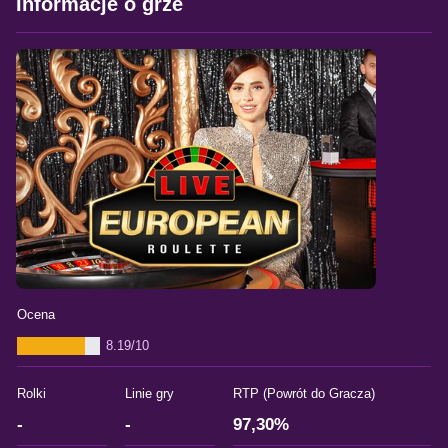
Informacje o grze
Ocena
8.19/10
Rolki
Linie gry
RTP (Powrót do Gracza)
-
-
97,30%