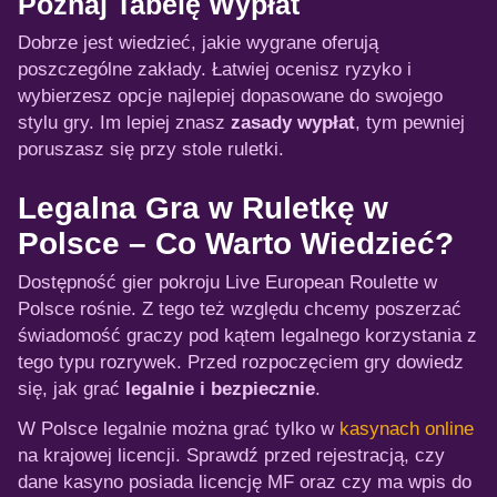
Poznaj Tabelę Wypłat
Dobrze jest wiedzieć, jakie wygrane oferują
poszczególne zakłady. Łatwiej ocenisz ryzyko i
wybierzesz opcje najlepiej dopasowane do swojego
stylu gry. Im lepiej znasz
zasady wypłat
, tym pewniej
poruszasz się przy stole ruletki.
Legalna Gra w Ruletkę w
Polsce – Co Warto Wiedzieć?
Dostępność gier pokroju Live European Roulette w
Polsce rośnie. Z tego też względu chcemy poszerzać
świadomość graczy pod kątem legalnego korzystania z
tego typu rozrywek. Przed rozpoczęciem gry dowiedz
się, jak grać
legalnie i bezpiecznie
.
W Polsce legalnie można grać tylko w
kasynach online
na krajowej licencji. Sprawdź przed rejestracją, czy
dane kasyno posiada licencję MF oraz czy ma wpis do