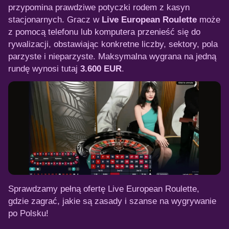
przypomina prawdziwe potyczki rodem z kasyn
stacjonarnych. Gracz w
Live European Roulette
może
z pomocą telefonu lub komputera przenieść się do
rywalizacji, obstawiając konkretne liczby, sektory, pola
parzyste i nieparzyste. Maksymalna wygrana na jedną
rundę wynosi tutaj
3.600 EUR
.
Sprawdzamy pełną ofertę Live European Roulette,
gdzie zagrać, jakie są zasady i szanse na wygrywanie
po Polsku!