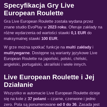
Specyfikacja Gry Live
European Roulette
Gra Live European Roulette została wydana przez
znane studio EvoPlay w
2023 roku
. Oferuje zakłady na
różne wydarzenia od wartości stawki
0,1 EUR
do
maksymalnej stawki
100 EUR
.
W grze można spotkać funkcje na
multi zakłady
i
mulitywgarne
. Dostępne są warianty językowe Live
European Roulette na japoński, polski, chiński,
angielski, portugalski, ukraiński i wiele innych.
Live European Roulette i Jej
Działanie
Wszystko w automacie Live European Roulette dzieje
się na kole z
37 polami
– czarne, czerwone i jedno
zero. Pola są ponumerowane
od 0 do 36
. Zasada jest