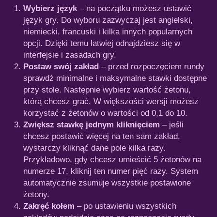
Wybierz język
– na początku możesz ustawić
język gry. Do wyboru zazwyczaj jest angielski,
niemiecki, francuski i kilka innych popularnych
opcji. Dzięki temu łatwiej odnajdziesz się w
interfejsie i zasadach gry.
Postaw swój zakład
– przed rozpoczęciem rundy
sprawdź minimalne i maksymalne stawki dostępne
przy stole. Następnie wybierz wartość żetonu,
którą chcesz grać. W większości wersji możesz
korzystać z żetonów o wartości od 0,1 do 10.
Zwiększ stawkę jednym kliknięciem
– jeśli
chcesz postawić więcej na ten sam zakład,
wystarczy kliknąć dane pole kilka razy.
Przykładowo, gdy chcesz umieścić 5 żetonów na
numerze 17, kliknij ten numer pięć razy. System
automatycznie zsumuje wszystkie postawione
żetony.
Zakręć kołem
– po ustawieniu wszystkich