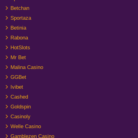
Betchan
Sportaza
Betinia
Rabona
HotSlots
Mr Bet
Malina Casino
GGBet
Ivibet
Cashed
Goldspin
Casinoly
Welle Casino
Gamblezen Casino