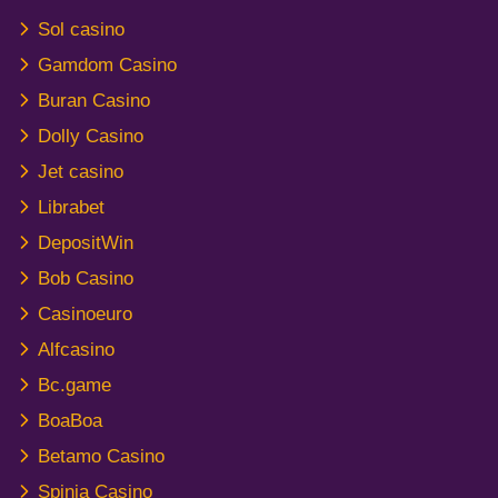
Sol casino
Gamdom Casino
Buran Casino
Dolly Casino
Jet casino
Librabet
DepositWin
Bob Casino
Casinoeuro
Alfcasino
Bc.game
BoaBoa
Betamo Casino
Spinia Casino