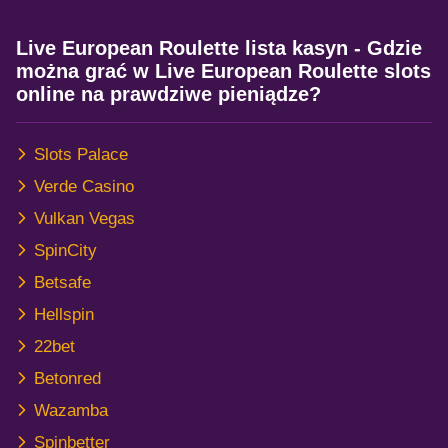
Live European Roulette lista kasyn - Gdzie
można grać w Live European Roulette slots
online na prawdziwe pieniądze?
Slots Palace
Verde Casino
Vulkan Vegas
SpinCity
Betsafe
Hellspin
22bet
Betonred
Wazamba
Spinbetter