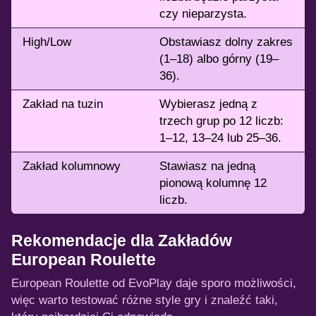
czy nieparzysta.
High/Low
Obstawiasz dolny zakres
(1–18) albo górny (19–
36).
Zakład na tuzin
Wybierasz jedną z
trzech grup po 12 liczb:
1–12, 13–24 lub 25–36.
Zakład kolumnowy
Stawiasz na jedną
pionową kolumnę 12
liczb.
Rekomendacje dla Zakładów
European Roulette
European Roulette od EvoPlay daje sporo możliwości,
więc warto testować różne style gry i znaleźć taki,