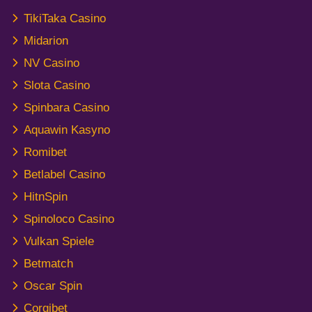
TikiTaka Casino
Midarion
NV Casino
Slota Casino
Spinbara Casino
Aquawin Kasyno
Romibet
Betlabel Casino
HitnSpin
Spinoloco Casino
Vulkan Spiele
Betmatch
Oscar Spin
Corgibet