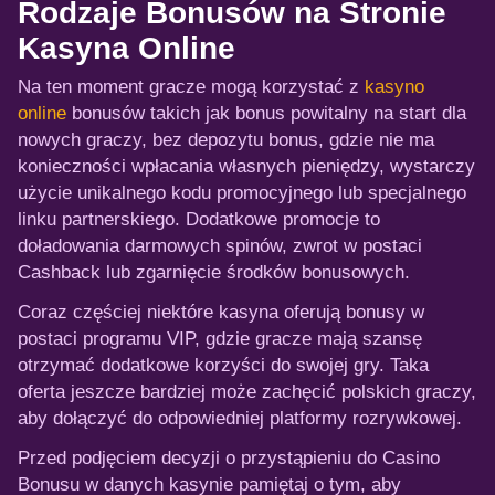
Rodzaje Bonusów na Stronie
Kasyna Online
Na ten moment gracze mogą korzystać z
kasyno
online
bonusów takich jak bonus powitalny na start dla
nowych graczy, bez depozytu bonus, gdzie nie ma
konieczności wpłacania własnych pieniędzy, wystarczy
użycie unikalnego kodu promocyjnego lub specjalnego
linku partnerskiego. Dodatkowe promocje to
doładowania darmowych spinów, zwrot w postaci
Cashback lub zgarnięcie środków bonusowych.
Coraz częściej niektóre kasyna oferują bonusy w
postaci programu VIP, gdzie gracze mają szansę
otrzymać dodatkowe korzyści do swojej gry. Taka
oferta jeszcze bardziej może zachęcić polskich graczy,
aby dołączyć do odpowiedniej platformy rozrywkowej.
Przed podjęciem decyzji o przystąpieniu do Casino
Bonusu w danych kasynie pamiętaj o tym, aby