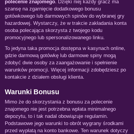
polecenie znajomego
. Dzięki niej każdy gracz ma
szansę na zgarnięcie dodatkowego bonusu
gotówkowego lub darmowych spinów do wybranej gry
hazardowej. Wystarczy, że w trakcie zakładania konta
osoba polecająca skorzysta z twojego kodu
promocyjnego lub spersonalizowanego linku.
To jedyna taka promocja dostępna w kasynach online,
gdzie darmową gotówkę lub darmowe spiny mogą
zdobyć dwie osoby za zaangażowanie i spełnienie
warunków promocji. Więcej informacji zdobędziesz po
kontakcie z działem obsługi klienta.
Warunki Bonusu
Mimo że do skorzystania z bonusu za polecenie
znajomego nie jest potrzebna wpłata minimalnego
depozytu, to i tak nadal obowiązuje regulamin.
Podstawowe jego warunki to obrót wygrany środkami
przed wypłatą na konto bankowe. Ten warunek dotyczy