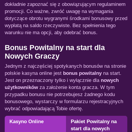
dokładnie zapoznać się z obowiązującym regulaminem
promocji. Co ważne, zwróć uwagę na wymagania
dotyczące obrotu wygranymi środkami bonusowy przed
wypłatą na saldo rzeczywiste. Bez spełnienia tego
warunku nie ma opcji, aby odebrać bonus.
Bonus Powitalny na start dla
Nowych Graczy
Jednym z najczęściej spotykanych bonusów na stronie
polskie kasyna online jest
bonus powitalny
na start.
Jest on przeznaczony tylko i wyłącznie dla
nowych
użytkowników
za założenie konta gracza. W tym
przypadku bonusu nie potrzebujesz żadnego kodu
bonusowego, wystarczy w formularzu rejestracyjnych
wybrać odpowiadającą Tobie ofertę.
Kasyno Online
Pakiet Powitalny na
start dla nowych