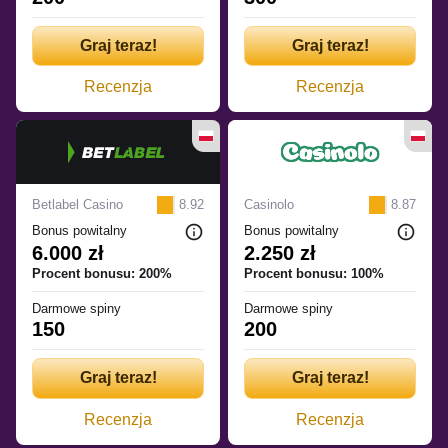
Graj teraz!
Graj teraz!
Recenzja
Recenzja
Betlabel Casino
8.92
Casinolo
8.87
Bonus powitalny
Bonus powitalny
6.000 zł
2.250 zł
Procent bonusu: 200%
Procent bonusu: 100%
Darmowe spiny
Darmowe spiny
150
200
Graj teraz!
Graj teraz!
Recenzja
Recenzja