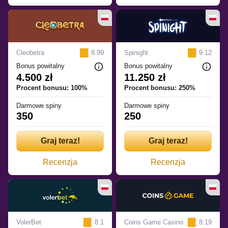
Cleobetra
8.99
Spinight
9.12
Bonus powitalny
Bonus powitalny
4.500 zł
11.250 zł
Procent bonusu: 100%
Procent bonusu: 250%
Darmowe spiny
Darmowe spiny
350
250
Graj teraz!
Graj teraz!
Recenzja
Recenzja
VolerBet
8.1
Coins Game Casino
8.19