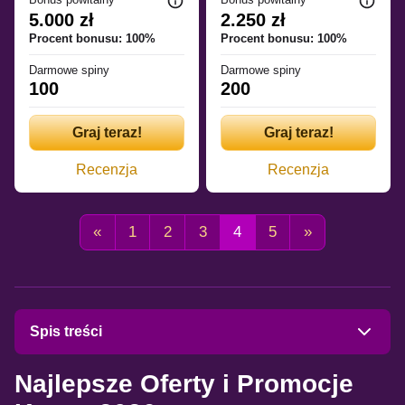
5.000 zł
2.250 zł
Procent bonusu: 100%
Procent bonusu: 100%
Darmowe spiny
Darmowe spiny
100
200
Graj teraz!
Graj teraz!
Recenzja
Recenzja
«
1
2
3
4
5
»
Spis treści
Najlepsze Oferty i Promocje