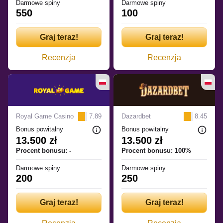
Darmowe spiny
Darmowe spiny
550
100
Graj teraz!
Graj teraz!
Recenzja
Recenzja
Royal Game Casino
7.89
Dazardbet
8.45
Bonus powitalny
Bonus powitalny
13.500 zł
13.500 zł
Procent bonusu: -
Procent bonusu: 100%
Darmowe spiny
Darmowe spiny
200
250
Graj teraz!
Graj teraz!