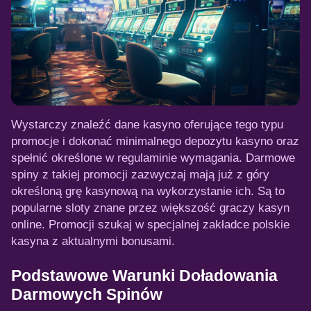
Wystarczy znaleźć dane kasyno oferujące tego typu
promocje i dokonać minimalnego depozytu kasyno oraz
spełnić określone w regulaminie wymagania. Darmowe
spiny z takiej promocji zazwyczaj mają już z góry
określoną grę kasynową na wykorzystanie ich. Są to
popularne sloty znane przez większość graczy kasyn
online. Promocji szukaj w specjalnej zakładce polskie
kasyna z aktualnymi bonusami.
Podstawowe Warunki Doładowania
Darmowych Spinów