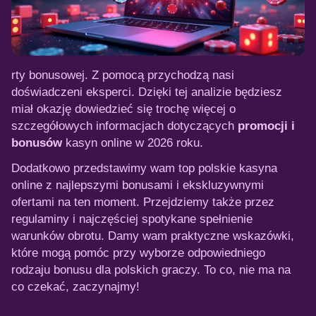
rty bonusowej. Z pomocą przychodzą nasi
doświadczeni eksperci. Dzięki tej analizie będziesz
miał okazję dowiedzieć się trochę więcej o
szczegółowych informacjach dotyczących
promocji i
bonusów
kasyn online w 2026 roku.
Dodatkowo przedstawimy wam top polskie kasyna
online z najlepszymi bonusami i ekskluzywnymi
ofertami na ten moment. Przejdziemy także przez
regulaminy i najczęściej spotykane spełnienie
warunków obrotu. Damy wam praktyczne wskazówki,
które mogą pomóc przy wyborze odpowiedniego
rodzaju bonusu dla polskich graczy. To co, nie ma na
co czekać, zaczynajmy!