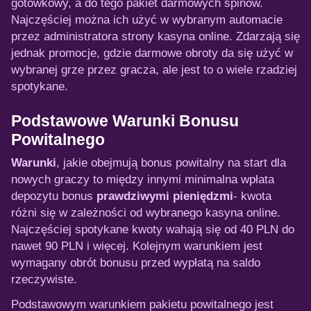
gotówkowy, a do tego pakiet darmowych spinów.
Najczęściej można ich użyć w wybranym automacie
przez administratora strony kasyna online. Zdarzają się
jednak promocje, gdzie darmowe obroty da się użyć w
wybranej grze przez gracza, ale jest to o wiele rzadziej
spotykane.
Podstawowe Warunki Bonusu
Powitalnego
Warunki
, jakie obejmują bonus powitalny na start dla
nowych graczy to między innymi minimalna wpłata
depozytu bonus
prawdziwymi pieniędzmi
- kwota
różni się w zależności od wybranego kasyna online.
Najczęściej spotykane kwoty wahają się od 40 PLN do
nawet 90 PLN i więcej. Kolejnym warunkiem jest
wymagany obrót bonusu przed wypłatą na saldo
rzeczywiste.
Podstawowym warunkiem pakietu powitalnego jest