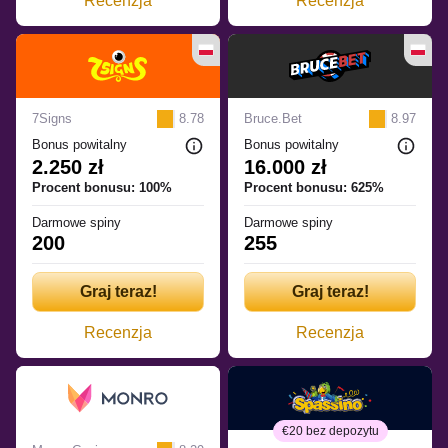
Recenzja
Recenzja
7Signs
8.78
Bruce.Bet
8.97
Bonus powitalny
Bonus powitalny
2.250 zł
16.000 zł
Procent bonusu: 100%
Procent bonusu: 625%
Darmowe spiny
Darmowe spiny
200
255
Graj teraz!
Graj teraz!
Recenzja
Recenzja
€20 bez depozytu