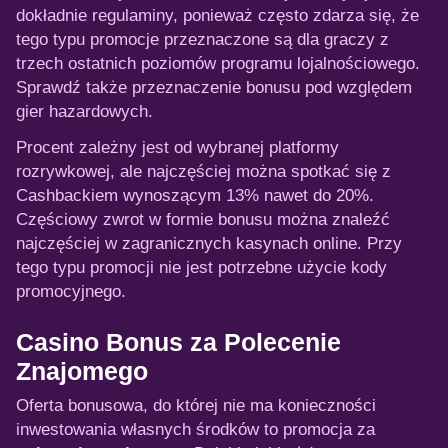
dokładnie regulaminy, ponieważ często zdarza się, że
tego typu promocje przeznaczone są dla graczy z
trzech ostatnich poziomów programu lojalnościowego.
Sprawdź także przeznaczenie bonusu pod względem
gier hazardowych.
Procent zależny jest od wybranej platformy
rozrywkowej, ale najczęściej można spotkać się z
Cashbackiem wynoszącym 13% nawet do 20%.
Częściowy zwrot w formie bonusu można znaleźć
najczęściej w zagranicznych kasynach online. Przy
tego typu promocji nie jest potrzebne użycie kody
promocyjnego.
Casino Bonus za Polecenie
Znajomego
Oferta bonusowa, do której nie ma konieczności
inwestowania własnych środków to promocja za